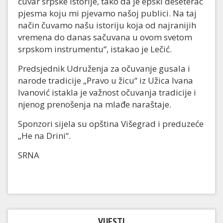
čuvar srpske istorije, tako da je epski deseterac
pjesma koju mi pjevamo našoj publici. Na taj
način čuvamo našu istoriju koja od najranijih
vremena do danas sačuvana u ovom svetom
srpskom instrumentu“, istakao je Lečić.
Predsjednik Udruženja za očuvanje gusala i
narode tradicije „Pravo u žicu“ iz Užica Ivana
Ivanović istakla je važnost očuvanja tradicije i
njenog prenošenja na mlađe naraštaje.
Sponzori sijela su opština Višegrad i preduzeće
„He na Drini“.
SRNA
VIJESTI