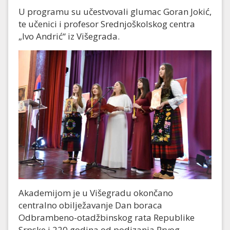
U programu su učestvovali glumac Goran Jokić,
te učenici i profesor Srednjoškolskog centra
„Ivo Andrić“ iz Višegrada.
Akademijom je u Višegradu okončano
centralno obilježavanje Dan boraca
Odbrambeno-otadžbinskog rata Republike
Srpske i 220 godina od podizanja Prvog