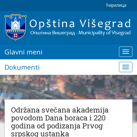
Ћирилица
Glavni meni
Glavn
meni
Dokumenti
Doku
Održana svečana akademija
povodom Dana boraca i 220
godina od podizanja Prvog
srpskog ustanka