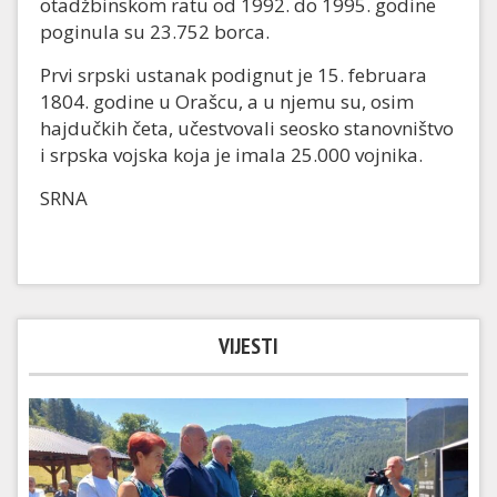
otadžbinskom ratu od 1992. do 1995. godine
poginula su 23.752 borca.
Prvi srpski ustanak podignut je 15. februara
1804. godine u Orašcu, a u njemu su, osim
hajdučkih četa, učestvovali seosko stanovništvo
i srpska vojska koja je imala 25.000 vojnika.
SRNA
VIJESTI