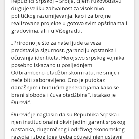
Republici Srpskoj – Srbija, čijem rukovodstvu
duguje veliku zahvalnost za visok nivo
političkog razumijevanja, kao i za brojne
realizovane projekte u gotovo svim opštinama i
gradovima, ali i u Višegradu.
„Prirodno je što za naše ljude ta veza
predstavlja sigurnost, garanciju opstanka i
očuvanja identiteta. Herojstvo srpskog vojnika,
posebno iskazano u posljednjem
Odbrambeno-otadžbinskom ratu, ne smije i
neće biti zaboravljeno. Ono je putokaz
današnjim i budućim generacijama kako se
brani sloboda i čuva otadžbina“, istakao je
Đurević.
Đurević je naglasio da su Republika Srpska i
njen institucionalni okvir jedini garant srpskog
opstanka, dugoročnog i održivog ekonomskog
razvoja i zbog toga treba očuvati njen ustavni