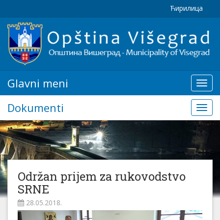
Ћирилица
Glavni meni
Glavn
meni
Dokumenti
Doku
Održan prijem za rukovodstvo
SRNE
28.05.2018.