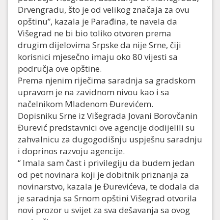
Drvengradu, što je od velikog značaja za ovu
opštinu”, kazala je Parađina, te navela da
Višegrad ne bi bio toliko otvoren prema
drugim dijelovima Srpske da nije Srne, čiji
korisnici mjesečno imaju oko 80 vijesti sa
područja ove opštine.
Prema njenim riječima saradnja sa gradskom
upravom je na zavidnom nivou kao i sa
načelnikom Mladenom Đurevićem.
Dopisniku Srne iz Višegrada Jovani Borovčanin
Đurević predstavnici ove agencije dodijelili su
zahvalnicu za dugogodišnju uspješnu saradnju
i doprinos razvoju agencije.
“ Imala sam čast i privilegiju da budem jedan
od pet novinara koji je dobitnik priznanja za
novinarstvo, kazala je Đurevićeva, te dodala da
je saradnja sa Srnom opštini Višegrad otvorila
novi prozor u svijet za sva dešavanja sa ovog