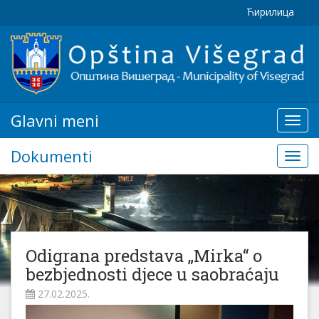
Ћирилица
Glavni meni
Glavn
meni
Dokumenti
Doku
Odigrana predstava „Mirka“ o
bezbjednosti djece u saobraćaju
27.02.2025.