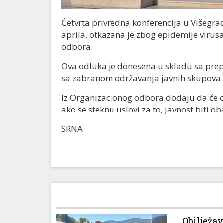
Četvrta privredna konferencija u Višegra
aprila, otkazana je zbog epidemije virus
odbora.
Ova odluka je donesena u skladu sa pre
sa zabranom održavanja javnih skupova s
Iz Organizacionog odbora dodaju da će 
ako se steknu uslovi za to, javnost biti o
SRNA
Obilježa