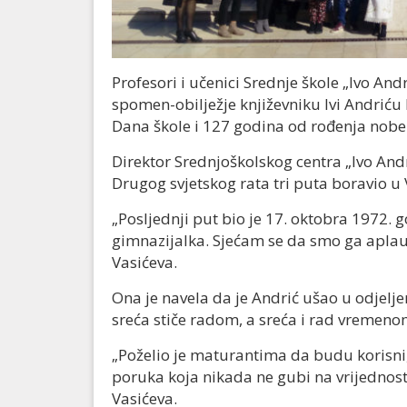
Profesori i učenici Srednje škole „Ivo And
spomen-obilježje književniku Ivi Andriću
Dana škole i 127 godina od rođenja nobe
Direktor Srednjoškolskog centra „Ivo Andri
Drugog svjetskog rata tri puta boravio u 
„Posljednji put bio je 17. oktobra 1972. 
gimnazijalka. Sjećam se da smo ga aplau
Vasićeva.
Ona je navela da je Andrić ušao u odjelje
sreća stiče radom, a sreća i rad vremeno
„Poželio je maturantima da budu korisni,
poruka koja nikada ne gubi na vrijednost
Vasićeva.