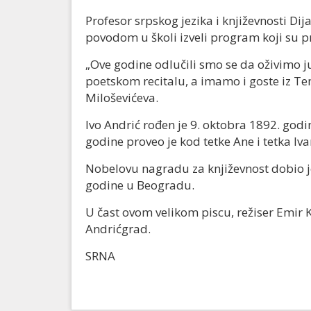
Profesor srpskog jezika i književnosti Dij
povodom u školi izveli program koji su pr
„Ove godine odlučili smo se da oživimo j
poetskom recitalu, a imamo i goste iz Tem
Miloševićeva.
Ivo Andrić rođen je 9. oktobra 1892. godi
godine proveo je kod tetke Ane i tetka I
Nobelovu nagradu za književnost dobio j
godine u Beogradu.
U čast ovom velikom piscu, režiser Emir 
Andrićgrad.
SRNA