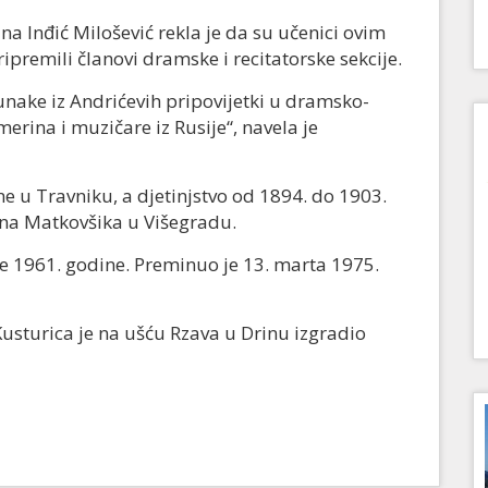
ana Inđić Milošević rekla je da su učenici ovim
ipremili članovi dramske i recitatorske sekcije.
unake iz Andrićevih pripovijetki u dramsko-
erina i muzičare iz Rusije“, navela je
ne u Travniku, a djetinjstvo od 1894. do 1903.
vana Matkovšika u Višegradu.
e 1961. godine. Preminuo je 13. marta 1975.
Kusturica je na ušću Rzava u Drinu izgradio