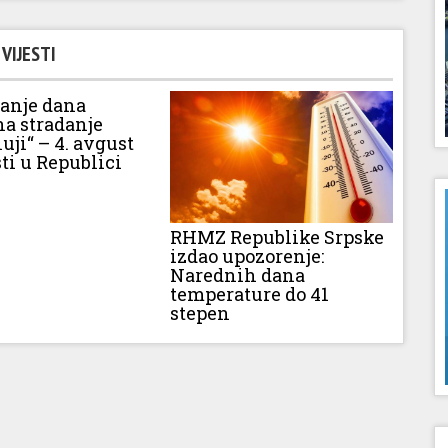
VIJESTI
vanje dana
na stradanje
luji“ – 4. avgust
ti u Republici
RHMZ Republike Srpske
izdao upozorenje:
Narednih dana
temperature do 41
stepen