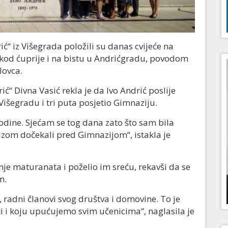
rić“ iz Višegrada položili su danas cvijeće na
 kod ćuprije i na bistu u Andrićgradu, povodom
lovca.
ć“ Divna Vasić rekla je da Ivo Andrić poslije
Višegradu i tri puta posjetio Gimnaziju.
godine. Sjećam se tog dana zato što sam bila
zom dočekali pred Gimnazijom“, istakla je
nje maturanata i poželio im sreću, rekavši da se
m.
 radni članovi svog društva i domovine. To je
i i koju upućujemo svim učenicima“, naglasila je