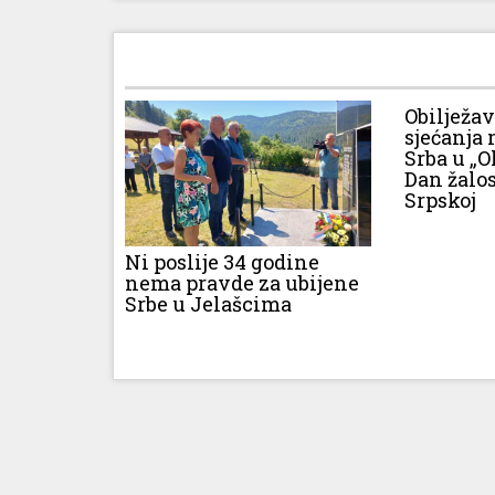
Obilježa
sjećanja 
Srba u „O
Dan žalos
Srpskoj
Ni poslije 34 godine
nema pravde za ubijene
Srbe u Jelašcima