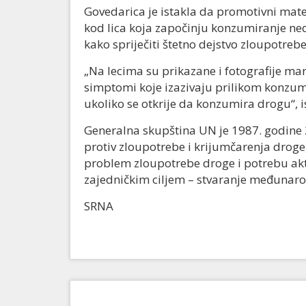
Govedarica je istakla da promotivni mat
kod lica koja započinju konzumiranje nedo
kako spriječiti štetno dejstvo zloupotreb
„Na lecima su prikazane i fotografije mar
simptomi koje izazivaju prilikom konzumi
ukoliko se otkrije da konzumira drogu“, i
Generalna skupština UN je 1987. godin
protiv zloupotrebe i krijumčarenja droge,
problem zloupotrebe droge i potrebu akti
zajedničkim ciljem – stvaranje međunar
SRNA