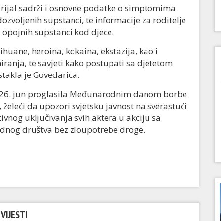
erijal sadrži i osnovne podatke o simptomima
zvoljenih supstanci, te informacije za roditelje
e opojnih supstanci kod djece.
ihuane, heroina, kokaina, ekstazija, kao i
ranja, te savjeti kako postupati sa djetetom
stakla je Govedarica.
e 26. jun proglasila Međunarodnim danom borbe
 želeći da upozori svjetsku javnost na sverastući
vnog uključivanja svih aktera u akciju sa
odnog društva bez zloupotrebe droge.
VIJESTI