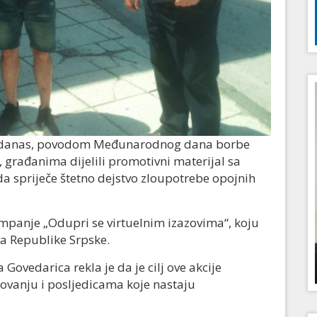
 su danas, povodom Međunarodnog dana borbe
 građanima dijelili promotivni materijal sa
da spriječe štetno dejstvo zloupotrebe opojnih
ampanje „Odupri se virtuelnim izazovima“, koju
va Republike Srpske.
 Govedarica rekla je da je cilj ove akcije
lovanju i posljedicama koje nastaju