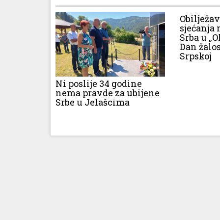
Obilježa
sjećanja 
Srba u „O
Dan žalos
Srpskoj
Ni poslije 34 godine
nema pravde za ubijene
Srbe u Jelašcima