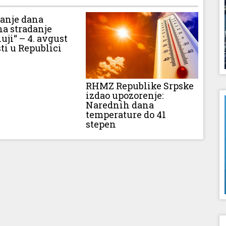
vanje dana
na stradanje
luji“ – 4. avgust
ti u Republici
RHMZ Republike Srpske
izdao upozorenje:
Narednih dana
temperature do 41
stepen