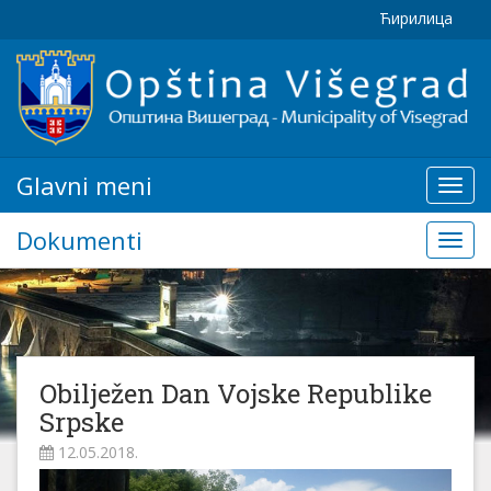
Ћирилица
Glavni meni
Glavn
meni
Dokumenti
Doku
Obilježen Dan Vojske Republike
Srpske
12.05.2018.