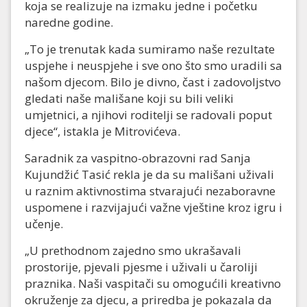
koja se realizuje na izmaku jedne i početku
naredne godine.
„To je trenutak kada sumiramo naše rezultate
uspjehe i neuspjehe i sve ono što smo uradili sa
našom djecom. Bilo je divno, čast i zadovoljstvo
gledati naše mališane koji su bili veliki
umjetnici, a njihovi roditelji se radovali poput
djece“, istakla je Mitrovićeva.
Saradnik za vaspitno-obrazovni rad Sanja
Kujundžić Tasić rekla je da su mališani uživali
u raznim aktivnostima stvarajući nezaboravne
uspomene i razvijajući važne vještine kroz igru i
učenje.
„U prethodnom zajedno smo ukrašavali
prostorije, pjevali pjesme i uživali u čaroliji
praznika. Naši vaspitači su omogućili kreativno
okruženje za djecu, a priredba je pokazala da