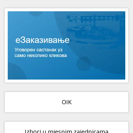
OIK
Izbori u mjesnim zajednicama