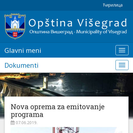
Ћирилица
Glavni meni
Glavn
meni
Dokumenti
Doku
Nova oprema za emitovanje
programa
07.06.2019.