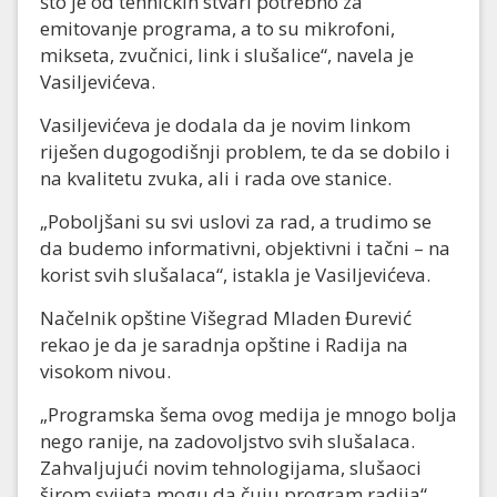
što je od tehničkih stvari potrebno za
emitovanje programa, a to su mikrofoni,
mikseta, zvučnici, link i slušalice“, navela je
Vasiljevićeva.
Vasiljevićeva je dodala da je novim linkom
riješen dugogodišnji problem, te da se dobilo i
na kvalitetu zvuka, ali i rada ove stanice.
„Poboljšani su svi uslovi za rad, a trudimo se
da budemo informativni, objektivni i tačni – na
korist svih slušalaca“, istakla je Vasiljevićeva.
Načelnik opštine Višegrad Mladen Đurević
rekao je da je saradnja opštine i Radija na
visokom nivou.
„Programska šema ovog medija je mnogo bolja
nego ranije, na zadovoljstvo svih slušalaca.
Zahvaljujući novim tehnologijama, slušaoci
širom svijeta mogu da čuju program radija“,