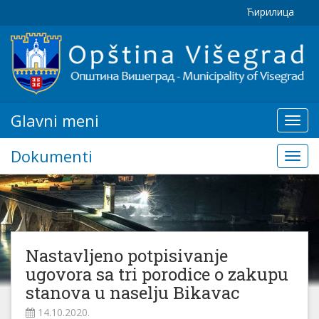
Ћирилица
Glavni meni
Glavn
meni
Dokumenti
Doku
Nastavljeno potpisivanje
ugovora sa tri porodice o zakupu
stanova u naselju Bikavac
14.10.2020.