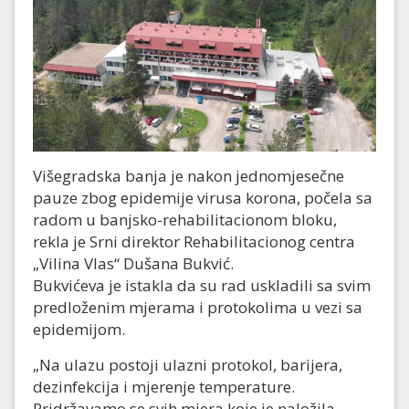
Višegradska banja je nakon jednomjesečne
pauze zbog epidemije virusa korona, počela sa
radom u banjsko-rehabilitacionom bloku,
rekla je Srni direktor Rehabilitacionog centra
„Vilina Vlas“ Dušana Bukvić.
Bukvićeva je istakla da su rad uskladili sa svim
predloženim mjerama i protokolima u vezi sa
epidemijom.
„Na ulazu postoji ulazni protokol, barijera,
dezinfekcija i mjerenje temperature.
Pridržavamo se svih mjera koje je naložila