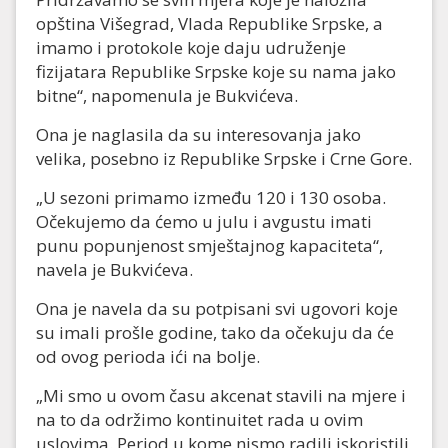
opština Višegrad, Vlada Republike Srpske, a
imamo i protokole koje daju udruženje
fizijatara Republike Srpske koje su nama jako
bitne“, napomenula je Bukvićeva.
Ona je naglasila da su interesovanja jako
velika, posebno iz Republike Srpske i Crne Gore.
„U sezoni primamo između 120 i 130 osoba.
Očekujemo da ćemo u julu i avgustu imati
punu popunjenost smještajnog kapaciteta“,
navela je Bukvićeva.
Ona je navela da su potpisani svi ugovori koje
su imali prošle godine, tako da očekuju da će
od ovog perioda ići na bolje.
„Mi smo u ovom času akcenat stavili na mjere i
na to da održimo kontinuitet rada u ovim
uslovima. Period u kome nismo radili iskoristili