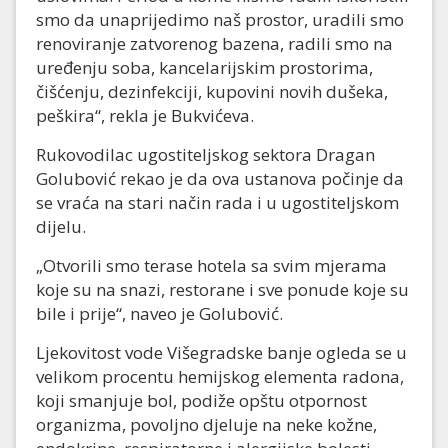
smo da unaprijedimo naš prostor, uradili smo
renoviranje zatvorenog bazena, radili smo na
uređenju soba, kancelarijskim prostorima,
čišćenju, dezinfekciji, kupovini novih dušeka,
peškira“, rekla je Bukvićeva.
Rukovodilac ugostiteljskog sektora Dragan
Golubović rekao je da ova ustanova počinje da
se vraća na stari način rada i u ugostiteljskom
dijelu.
„Otvorili smo terase hotela sa svim mjerama
koje su na snazi, restorane i sve ponude koje su
bile i prije“, naveo je Golubović.
Ljekovitost vode Višegradske banje ogleda se u
velikom procentu hemijskog elementa radona,
koji smanjuje bol, podiže opštu otpornost
organizma, povoljno djeluje na neke kožne,