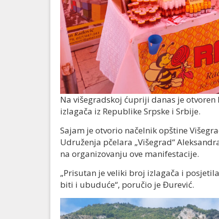
Na višegradskoj ćupriji danas je otvore
izlagača iz Republike Srpske i Srbije.
Sajam je otvorio načelnik opštine Višegr
Udruženja pčelara „Višegrad“ Aleksandra
na organizovanju ove manifestacije.
„Prisutan je veliki broj izlagača i posje
biti i ubuduće“, poručio je Đurević.