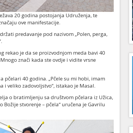
ježava 20 godina postojanja Udruženja, te
 značaju ove manifestacije.
održati predavanje pod nazivom „Polen, perga,
.
g rekao je da se proizvodnjom meda bavi 40
„Mnogo znači kada ste ovdje i vidite vrsne
da pčelari 40 godina. „Pčele su mi hobi, imam
i veliko zadovoljstvo“, istakao je Masal.
ja o bratimljenju sa društvom pčelara iz Užica,
o Božije stvorenje – pčela“ uručena je Gavrilu