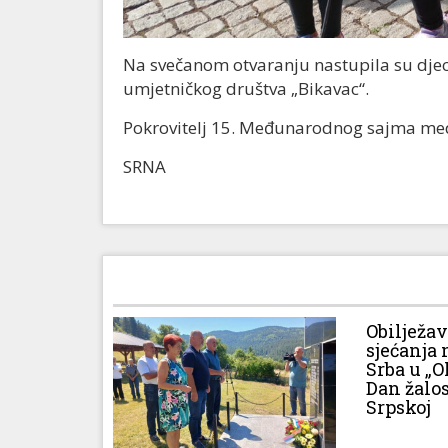
Na svečanom otvaranju nastupila su djeca 
umjetničkog društva „Bikavac“.
Pokrovitelj 15. Međunarodnog sajma med
SRNA
Obilježa
sjećanja 
Srba u „O
Dan žalos
Srpskoj