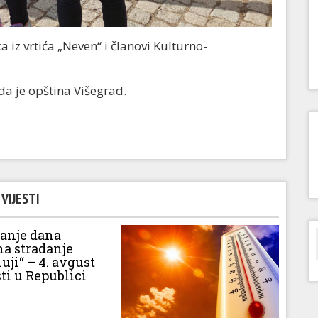
iz vrtića „Neven“ i članovi Kulturno-
a je opština Višegrad.
VIJESTI
vanje dana
na stradanje
luji“ – 4. avgust
ti u Republici