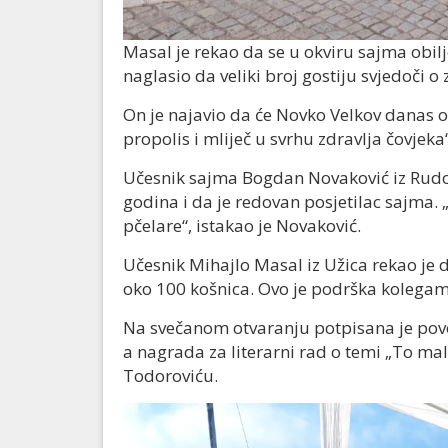
Masal je rekao da se u okviru sajma obil
naglasio da veliki broj gostiju svjedoči o
On je najavio da će Novko Velkov danas 
propolis i mliječ u svrhu zdravlja čovjeka“
Učesnik sajma Bogdan Novaković iz Rudo
godina i da je redovan posjetilac sajma. 
pčelare“, istakao je Novaković.
Učesnik Mihajlo Masal iz Užica rekao je 
oko 100 košnica. Ovo je podrška kolegama 
Na svečanom otvaranju potpisana je povel
a nagrada za literarni rad o temi „To mal
Todoroviću.