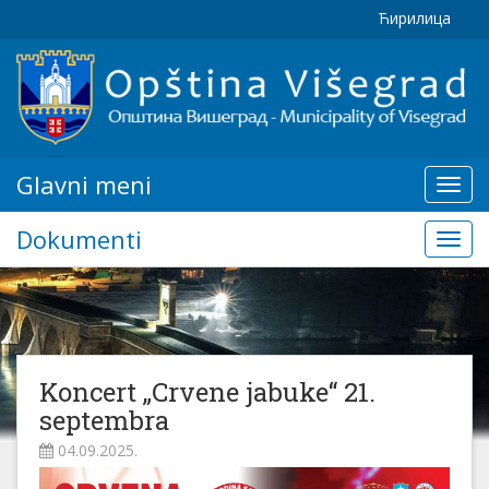
Ћирилица
Glavni meni
Glavn
meni
Dokumenti
Doku
Koncert „Crvene jabuke“ 21.
septembra
04.09.2025.