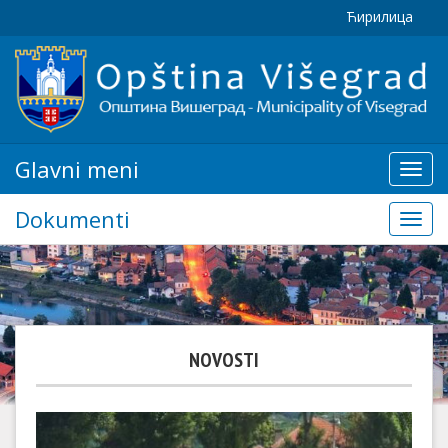
Ћирилица
Glavni meni
Glavn
meni
Dokumenti
Doku
NOVOSTI