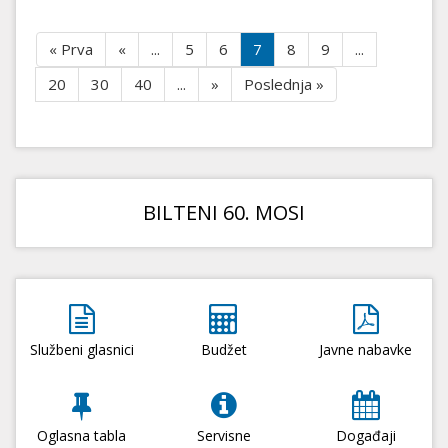
« Prva
«
...
5
6
7
8
9
...
20
30
40
...
»
Poslednja »
BILTENI 60. MOSI
Službeni glasnici
Budžet
Javne nabavke
Oglasna tabla
Servisne
Događaji