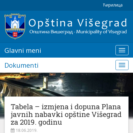
Ћирилица
Glavni meni
Glavn
meni
Dokumenti
Doku
Tabela – izmjena i dopuna Plana
javnih nabavki opštine Višegrad
za 2019. godinu
18.06.2019.