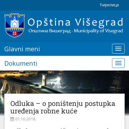
Ћирилица
Glavni meni
Glavn
meni
Dokumenti
Doku
Odluka – o poništenju postupka
uređenja robne kuće
01.10.2018.