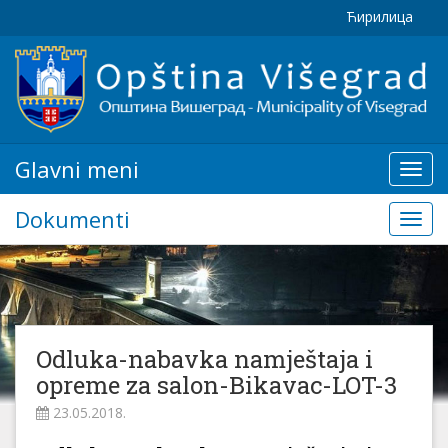
Ћирилица
Glavni meni
Glavn
meni
Dokumenti
Doku
Odluka-nabavka namještaja i
opreme za salon-Bikavac-LOT-3
23.05.2018.