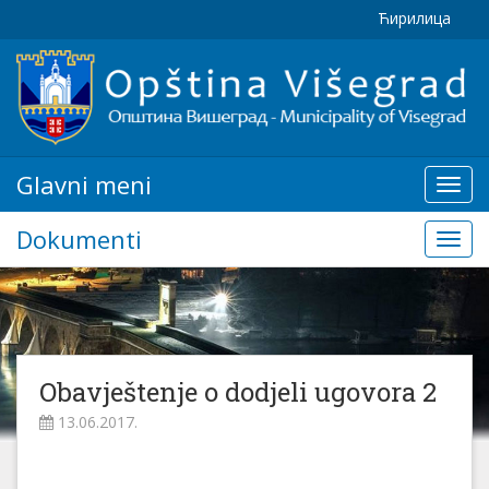
Ћирилица
Glavni meni
Glavn
meni
Dokumenti
Doku
Obavještenje o dodjeli ugovora 2
13.06.2017.