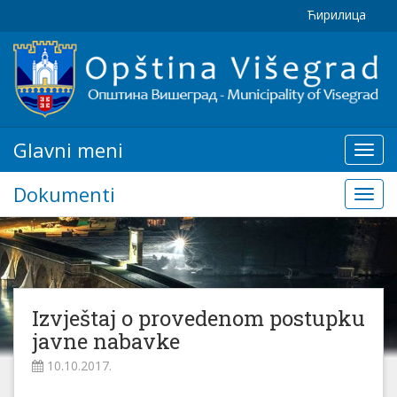
Ћирилица
Glavni meni
Glavn
meni
Dokumenti
Doku
Izvještaj o provedenom postupku
javne nabavke
10.10.2017.