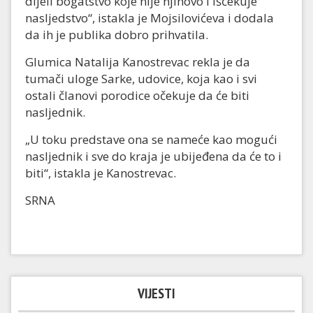
dijeli bogatstvo koje nije njihovo i iščekuje
nasljedstvo“, istakla je Mojsilovićeva i dodala
da ih je publika dobro prihvatila.
Glumica Natalija Kanostrevac rekla je da
tumači uloge Sarke, udovice, koja kao i svi
ostali članovi porodice očekuje da će biti
nasljednik.
„U toku predstave ona se nameće kao mogući
nasljednik i sve do kraja je ubijeđena da će to i
biti“, istakla je Kanostrevac.
SRNA
VIJESTI