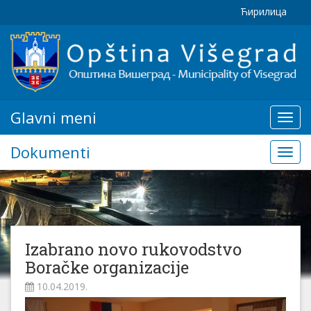
Ћирилица
Glavni meni
Glavn
meni
Dokumenti
Doku
Izabrano novo rukovodstvo
Boračke organizacije
10.04.2019.