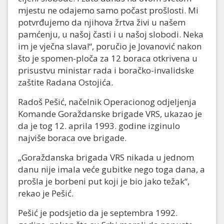
mjestu ne odajemo samo počast prošlosti. Mi
potvrđujemo da njihova žrtva živi u našem
pamćenju, u našoj časti i u našoj slobodi. Neka
im je vječna slava!“, poručio je Jovanović nakon
što je spomen-ploča za 12 boraca otkrivena u
prisustvu ministar rada i boračko-invalidske
zaštite Radana Ostojića.
Radoš Pešić, načelnik Operacionog od‌jeljenja
Komande Goraždanske brigade VRS, ukazao je
da je tog 12. aprila 1993. godine izginulo
najviše boraca ove brigade.
„Goraždanska brigada VRS nikada u jednom
danu nije imala veće gubitke nego toga dana, a
prošla je borbeni put koji je bio jako težak“,
rekao je Pešić.
Pešić je podsjetio da je septembra 1992.