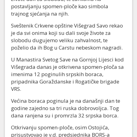
postavljanju spomen-ploče kao simbola
trajnog sjećanja na njih.
Sveštenik Crkvene opštine Višegrad Savo rekao
je da svi onima koji su dali svoje živote za
slobodu dugujemo veliku zahvalnost, te
poželio da ih Bog u Carstu nebeskom nagradi.
U Manastira Svetog Save na Gornjoj Lijesci kod
Višegrada danas je otkrivena spomen-ploča sa
imenima 12 poginulih srpskih boraca,
pripadnika Goraždanske i Rogatičke brigade
VRS.
Većina boraca poginula je na današnji dan te
godine zajedno sa tri ruska dobrovoljca. Tog
dana ranjena su i promrzla 32 srpska borca.
Otkrivanju spomen-ploče, osim Ostojića,
prisustvovao je v.d. predsjednika BORS-a