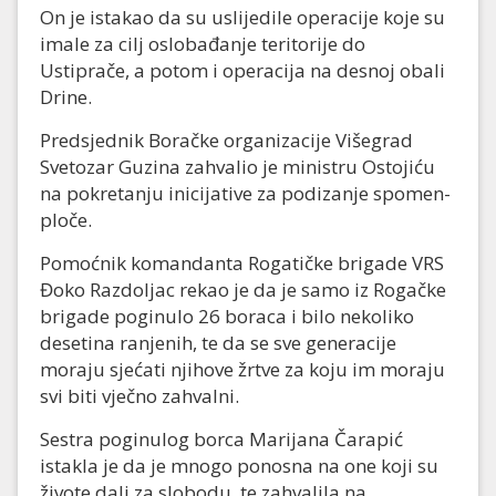
On je istakao da su uslijedile operacije koje su
imale za cilj oslobađanje teritorije do
Ustiprače, a potom i operacija na desnoj obali
Drine.
Predsjednik Boračke organizacije Višegrad
Svetozar Guzina zahvalio je ministru Ostojiću
na pokretanju inicijative za podizanje spomen-
ploče.
Pomoćnik komandanta Rogatičke brigade VRS
Đoko Razdoljac rekao je da je samo iz Rogačke
brigade poginulo 26 boraca i bilo nekoliko
desetina ranjenih, te da se sve generacije
moraju sjećati njihove žrtve za koju im moraju
svi biti vječno zahvalni.
Sestra poginulog borca Marijana Čarapić
istakla je da je mnogo ponosna na one koji su
živote dali za slobodu, te zahvalila na