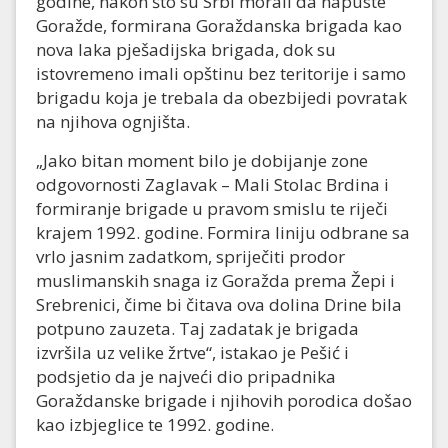
godine, nakon što su Srbi morali da napuste
Goražde, formirana Goraždanska brigada kao
nova laka pješadijska brigada, dok su
istovremeno imali opštinu bez teritorije i samo
brigadu koja je trebala da obezbijedi povratak
na njihova ognjišta.
„Jako bitan moment bilo je dobijanje zone
odgovornosti Zaglavak – Mali Stolac Brdina i
formiranje brigade u pravom smislu te riječi
krajem 1992. godine. Formira liniju odbrane sa
vrlo jasnim zadatkom, spriječiti prodor
muslimanskih snaga iz Goražda prema Žepi i
Srebrenici, čime bi čitava ova dolina Drine bila
potpuno zauzeta. Taj zadatak je brigada
izvršila uz velike žrtve“, istakao je Pešić i
podsjetio da je najveći dio pripadnika
Goraždanske brigade i njihovih porodica došao
kao izbjeglice te 1992. godine.