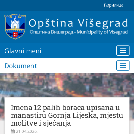
Ћирилица
Glavni meni
Glavn
meni
Dokumenti
Doku
Imena 12 palih boraca upisana u
manastiru Gornja Lijeska, mjestu
molitve i sjećanja
21.04.2026.