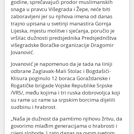
godine, sprečavajući prodor muslimanskih
snaga u pravcu Višegrada i Žepe, neće biti
zaboravljeni jer su njihova imena od danas
trajno upisana u svetinji manastira Gornja
Lijeska, mjestu molitve i sjećanja, poručio je
vršilac dužnosti predsjednika Predsjedništva
višegradske Boračke organizacije Dragomir
Jovanović.
Jovanović je napomenuo da je tada na liniji
odbrane Zaglavak-Mali Stolac i Bogdašići-
Klisura poginulo 12 boraca Goraždanske i
Rogatičke brigade Vojske Republike Srpske
/VRS/, među kojima i tri ruska dobrovoljca koji
su rame uz rame sa srpskim borcima dijelili
sudbinu i hrabrost.
„Naša je dužnost da pamtimo njihovu žrtvu, da
govorimo mlađim generacijama o hrabrosti i
cijeni slobode. I zato danas na ovom svetom