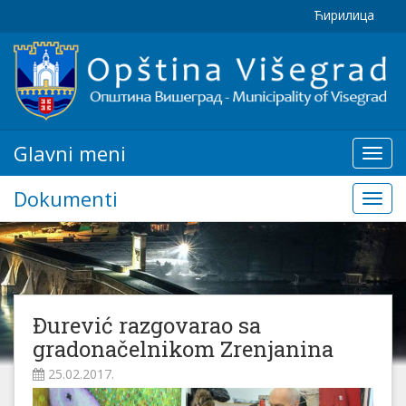
Ћирилица
Glavni meni
Glavn
meni
Dokumenti
Doku
Đurević razgovarao sa
gradonačelnikom Zrenjanina
25.02.2017.