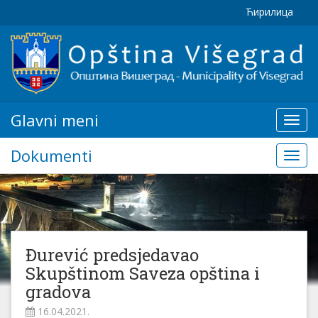
Ћирилица
Glavni meni
Glavn
meni
Dokumenti
Doku
Đurević predsjedavao
Skupštinom Saveza opština i
gradova
16.04.2021.