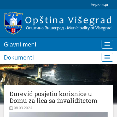
Ћирилица
Glavni meni
Glavn
meni
Dokumenti
Doku
Đurević posjetio korisnice u
Domu za lica sa invaliditetom
08.03.2024.