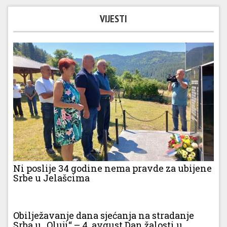
VIJESTI
Ni poslije 34 godine nema pravde za ubijene
Srbe u Jelašcima
Obilježavanje dana sjećanja na stradanje
Srba u „Oluji“ – 4. avgust Dan žalosti u