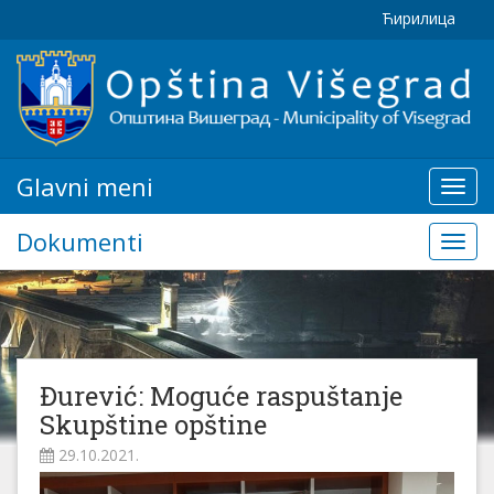
Ћирилица
Glavni meni
Glavn
meni
Dokumenti
Doku
Đurević: Moguće raspuštanje
Skupštine opštine
29.10.2021.