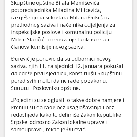
Skupštine opštine Bilala Memiševića,
potpredsjednika Miladina Milićevića,
razrješenjima sekretara Milana Đukića iz
prethodnog saziva i načelnika odjeljenja za
inspekcijske poslove i komunalnu policiju
Milice Stančić i imenovanje funkcionera i
članova komisije novog saziva.
Đurević je ponovio da su odbornici novog
saziva, njih 11, na sjednici 12. januara pokušali
da održe prvu sjednicu, konstituišu Skupštinu i
pored svih molbi da ne rade po zakonu,
Statutu i Poslovniku opštine.
„Pojedini su se oglušili o takve dobre namjere i
krenuli su da rade bez usaglašavanja i bez
redoslijeda kako to defiiniše Zakon Republike
Srpske, odnosno Zakon lokalne uprave i
samouprave“, rekao je Đurević.