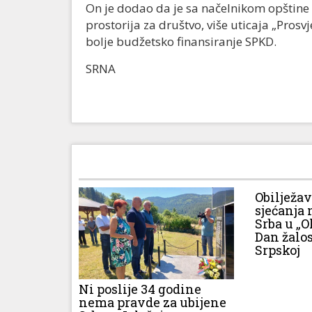
On je dodao da je sa načelnikom opštine 
prostorija za društvo, više uticaja „Prosv
bolje budžetsko finansiranje SPKD.
SRNA
Obilježa
sjećanja 
Srba u „O
Dan žalos
Srpskoj
Ni poslije 34 godine
nema pravde za ubijene