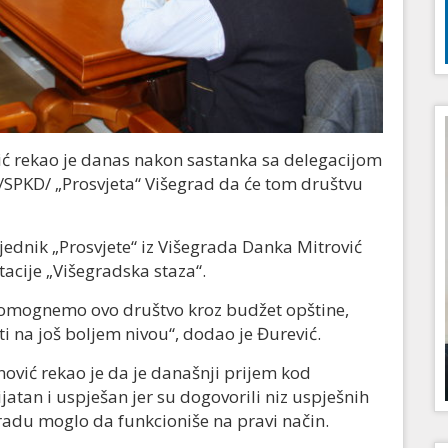
ć rekao je danas nakon sastanka sa delegacijom
/SPKD/ „Prosvjeta“ Višegrad da će tom društvu
jednik „Prosvjete“ iz Višegrada Danka Mitrović
acije „Višegradska staza“.
pomognemo ovo društvo kroz budžet opštine,
i na još boljem nivou“, dodao je Đurević.
ović rekao je da je današnji prijem kod
atan i uspješan jer su dogovorili niz uspješnih
radu moglo da funkcioniše na pravi način.