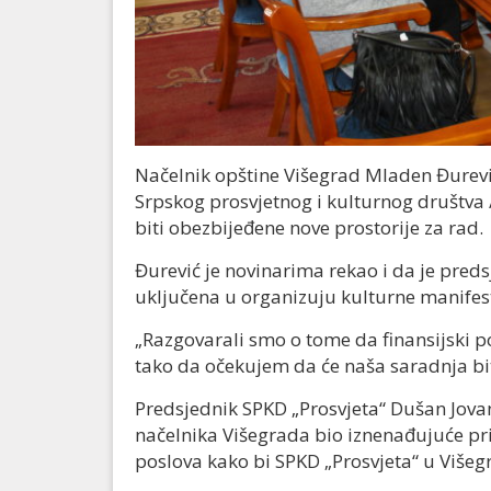
Načelnik opštine Višegrad Mladen Đurevi
Srpskog prosvjetnog i kulturnog društva 
biti obezbijeđene nove prostorije za rad.
Đurević je novinarima rekao i da je preds
uključena u organizuju kulturne manifest
„Razgovarali smo o tome da finansijski 
tako da očekujem da će naša saradnja bit
Predsjednik SPKD „Prosvjeta“ Dušan Jovan
načelnika Višegrada bio iznenađujuće prij
poslova kako bi SPKD „Prosvjeta“ u Višeg