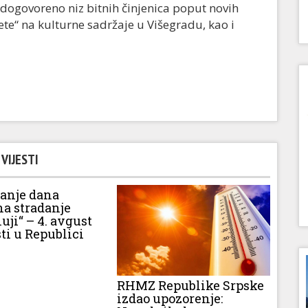
dogovoreno niz bitnih činjenica poput novih
jete“ na kulturne sadržaje u Višegradu, kao i
VIJESTI
vanje dana
na stradanje
luji“ – 4. avgust
ti u Republici
RHMZ Republike Srpske
izdao upozorenje: