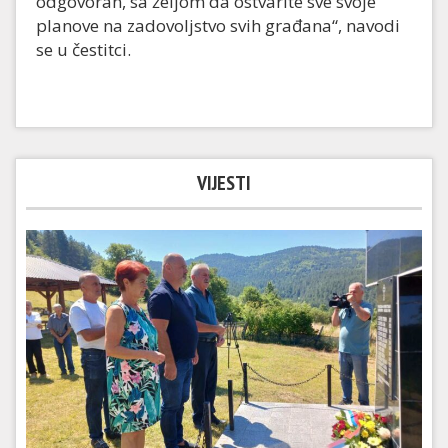
odgovoran, sa željom da ostvarite sve svoje
planove na zadovoljstvo svih građana“, navodi
se u čestitci.
VIJESTI