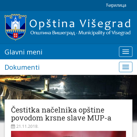
Ћирилица
Glavni meni
Glavn
meni
Dokumenti
Doku
Čestitka načelnika opštine
povodom krsne slave MUP-a
21.11.2018.