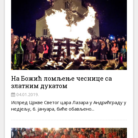
На Божић ломљење чеснице са
златним дукатом
04.01.2019.
Испред Цркве Светог цара Лазара у Андрићграду у
недјељу, 6. јануара, биће обављено...