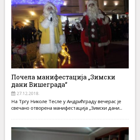
Почела манифестација „Зимски
дани Вишеграда“
27.12.2018.
На Тргу Николе Тесле у Андрићграду вечерас је
свечано отворена манифестација „Зимски дани...