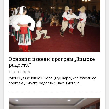
Основци извели програм „Зимске
радости“
31.12.2018.
Ученици Основне школе „Вук Караџић“ извели су
програм „Зимске радости“, након чега је...