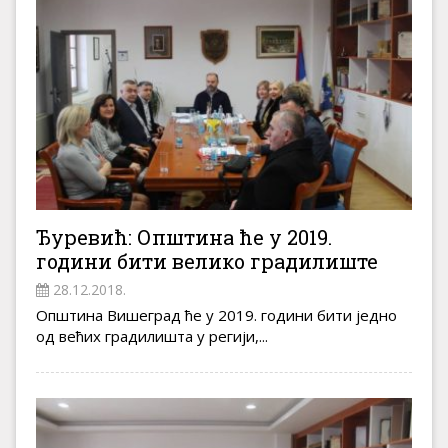
Ђуревић: Општина ће у 2019.
години бити велико градилиште
28.12.2018.
Општина Вишеград ће у 2019. години бити једно
од већих градилишта у регији,...