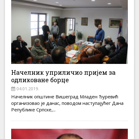
Начелник уприличио пријем за
одликоване борце
04.01.2019.
Начелник општине Вишеград Младен Ђуревић
организовао је данас, поводом наступајућег Дана
Републике Српске,...