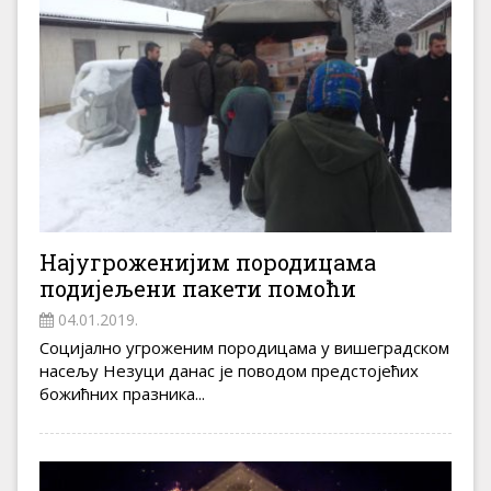
Најугроженијим породицама
подијељени пакети помоћи
04.01.2019.
Социјално угроженим породицама у вишеградском
насељу Незуци данас је поводом предстојећих
божићних празника...