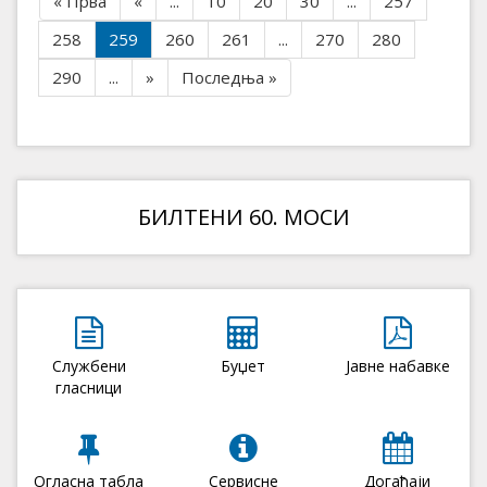
« Прва
«
...
10
20
30
...
257
258
259
260
261
...
270
280
290
...
»
Последња »
БИЛТЕНИ 60. МОСИ
Службени
Буџет
Јавне набавке
гласници
Огласна табла
Сервисне
Догађаји