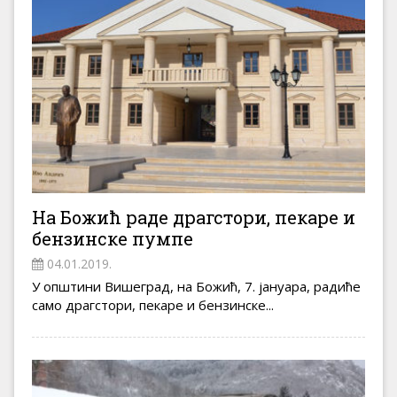
На Божић раде драгстори, пекаре и
бензинске пумпе
04.01.2019.
У општини Вишеград, на Божић, 7. јануара, радиће
само драгстори, пекаре и бензинске...