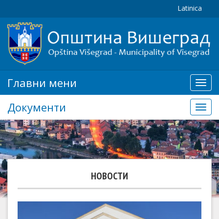
Latinica
Главни мени
Глав
мени
Документи
Доку
НОВОСТИ