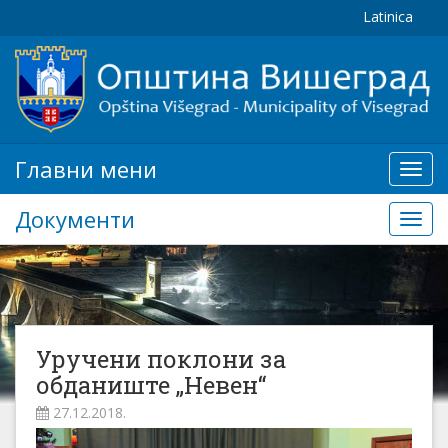
Latinica
Главни мени
Глав
мени
Документи
Доку
Уручени поклони за
обданиште „Невен“
27.12.2018.