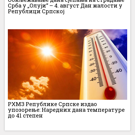
Срба у „Олуји“ – 4. август Дан жалости у
Републици Српској
РХМЗ Републике Српске издао
упозорење: Наредних дана температуре
до 41 степен