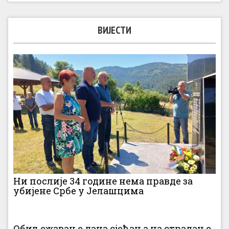
ВИЈЕСТИ
Ни послије 34 године нема правде за
убијене Србе у Јелашцима
Обиљежавање дана сјећања на страдање