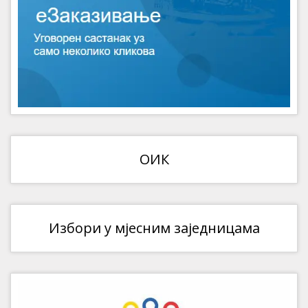
ОИК
Избори у мјесним заједницама