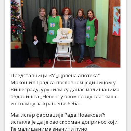
Представници ЗУ „Црвена апотека“
Мркоњић Град са пословном јединицом у
Вишеграду, уручили су данас малишанима
обданишта „Невен“ у овом граду слаткише
и столицу за храњење беба.
Магистар фармације Рада Новаковић
истакла је да је ово скроман допринос који
ће малишанима значити пуно.