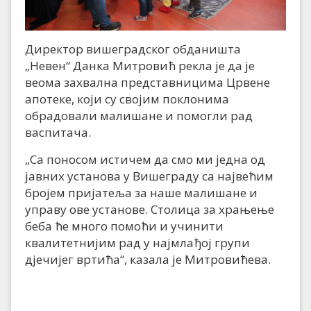
Директор вишеградског обданишта
„Невен“ Данка Митровић рекла је да је
веома захвална представницима Црвене
апотеке, који су својим поклонима
обрадовали малишане и помогли рад
васпитача.
„Са поносом истичем да смо ми једна од
јавних установа у Вишеграду са највећим
бројем пријатеља за наше малишане и
управу ове установе. Столица за храњење
беба ће много помоћи и учинити
квалитетнијим рад у најмлађој групи
дјечијег вртића“, казала је Митровићева.