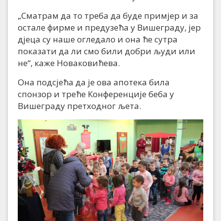
„Сматрам да то треба да буде примјер и за
остале фирме и предузећа у Вишеграду, јер
дјеца су наше огледало и она ће сутра
показати да ли смо били добри људи или
не“, каже Новаковићева.
Она подсјећа да је ова апотека била
спонзор и треће Конференције беба у
Вишеграду претходног љета.