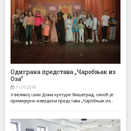
Одиграна представа „Чаробњак из
Оза”
11.05.2018.
У великој сали Дома културе Вишеград, синоћ је
премијерно изведена представа „Чаробњак из...