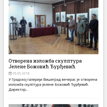
Отворена изложба скулптура
Јелене Божовић Ђурђевић
05.05.2018.
У Градској галерији Вишеград вечерас је отворена
изложба скулптура Јелене Божовић Ђурђевић.
Директор...