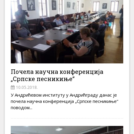
Почела научна конференција
„Српске песникиње“
10.05.2018.
У Андрићевом институту у Андрићграду данас је
почела научна конференција „Српске песникиње“
поводом...