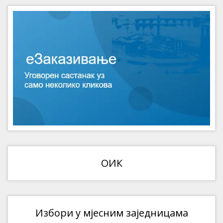
ОИК
Избори у мјесним заједницама