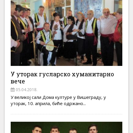
У уторак гусларско хуманитарно
вече
05.04.2018.
У великој сали Дома културе у Вишеграду, у
уторак, 10. априла, биће одржано...