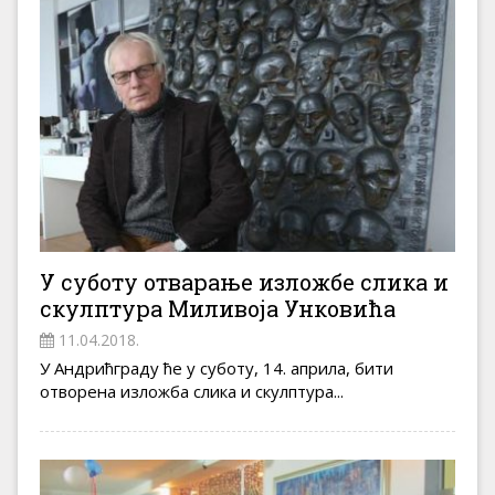
У суботу отварање изложбе слика и
скулптура Миливоја Унковића
11.04.2018.
У Андрићграду ће у суботу, 14. априла, бити
отворена изложба слика и скулптура...