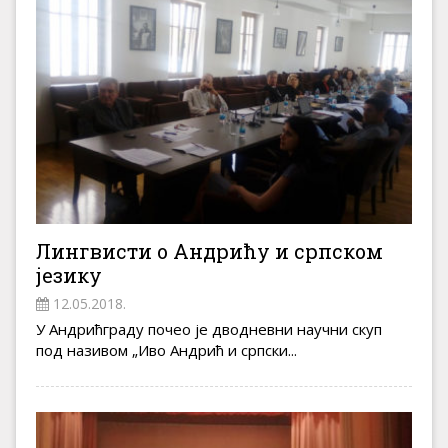
Лингвисти о Андрићу и српском
језику
12.05.2018.
У Андрићграду почео је дводневни научни скуп
под називом „Иво Андрић и српски...