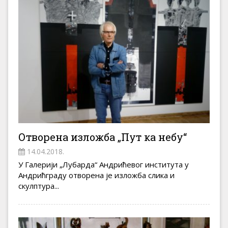
Отворена изложба „Пут ка небу“
14.04.2018.
У Галерији „Лубарда“ Андрићевог института у
Андрићграду отворена је изложба слика и
скулптура...