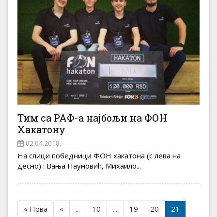
Тим са РАФ-а најбољи на ФОН
Хакатону
02.04.2018.
На слици победници ФОН хакатона (с лева на
десно) : Вања Пауновић, Михаило...
« Прва
«
...
10
...
19
20
21