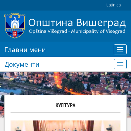
Latinica
Главни мени
Глав
мени
Документи
Доку
КУЛТУРА