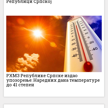
Републици Српској
РХМЗ Републике Српске издао
упозорење: Наредних дана температуре
до 41 степен