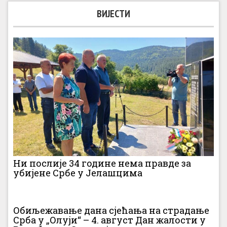
ВИЈЕСТИ
Ни послије 34 године нема правде за
убијене Србе у Јелашцима
Обиљежавање дана сјећања на страдање
Срба у „Олуји“ – 4. август Дан жалости у