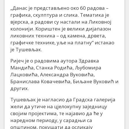
„Данас је представљено око 60 радова –
графика, скулптура и слика. Тематика је
вјерска, а радови су настали на Ликовној
колонији. Кориштен је велики дијапазон
ликовних техника – од камена, дрвета,
графичке технике, уље на платну“ истакао
је Тушевљак.
Ријеч је о радовима аутора Здравка
Мандића, Станка Родића, Љубомира
Лацковића, Александра Вуковића,
Бранислава Ковачевића, Биљане Вуковић и
других.
Тушевљак је нагласио да Градска галерија
жели да утиче на цјелокупну заједницу
својим пројектима, те најавио да ће у
наредном периоду, у сарадњи са
општином, покушати да осликају