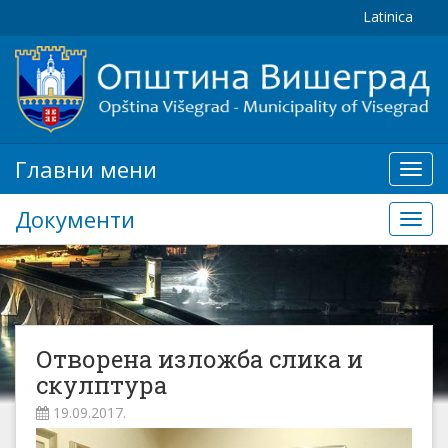
Latinica
Главни мени
Глав
мени
Документи
Доку
Отворена изложба слика и
скулптура
19.09.2017.