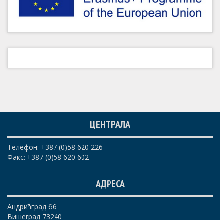
ЦЕНТРАЛА
Телефон: +387 (0)58 620 226
Факс: +387 (0)58 620 602
АДРЕСА
Андрићград бб
Вишеград 73240