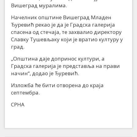
Вишеград муралима.
Начелник општине Вишеград Младен
Ђуревић рекао је да је Градска галерија
спасена од стечаја, те захвалио директору
Славку Тушевљаку који је вратио културу у
град.
„Општина даје допринос култури, а
Градска галерија је представља на прави
начин“, додао је Ђуревић.
Изложба ће бити отворена до краја
септембра.
СРНА