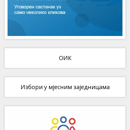
ОИК
Избори у мјесним заједницама