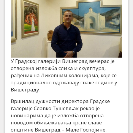
У Градској галерији Вишеград вечерас је
отворена изложба слика и скулптура,
рађених на Ликовним колонијама, које се
традиционално одржавају сваке године у
Вишеграду.
Вршилац дужности директора Градске
галерије Славко Тушевљак рекао је
новинарима да је изложба отворена
поводом обиљежавања крсне славе
општине Вишеград – Мале Госпојине.