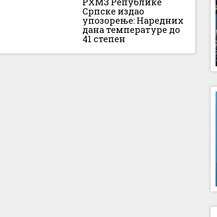
РХМЗ Републике
Српске издао
упозорење: Наредних
дана температуре до
41 степен