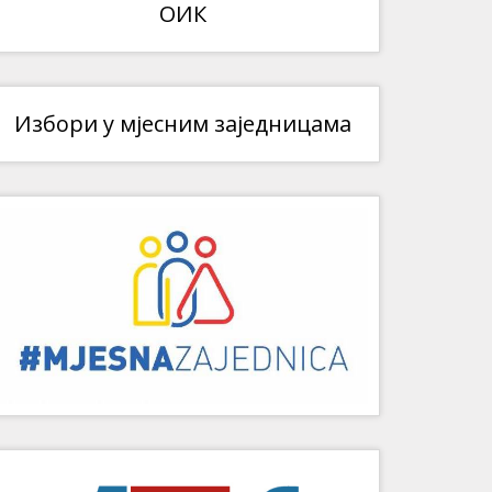
ОИК
Избори у мјесним заједницама