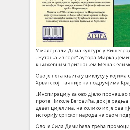
У малој сали Дома културе у Вишегра
„Ћутања из горе“ аутора Мирка Демић
књижевним признањем Меша Селимов
Ово је пета књига у циклусу у којима
Хрватској, тачније на подручјима Кра
„Инспирацију за ово дјело пронашао 
проте Николе Беговића, док је радња 
девет цијелина, на колико их је ова 
историју српског народа на овом подр
Ово је била Демићева трећа промоци