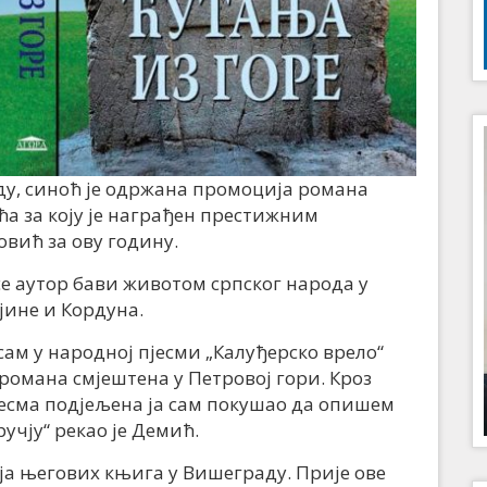
ду, синоћ је одржана промоција романа
а за коју је награђен престижним
ић за ову годину.
 се аутор бави животом српског народа у
јине и Кордуна.
сам у народној пјесми „Калуђерско врело“
романа смјештена у Петровој гори. Кроз
пјесма подјељена ја сам покушао да опишем
учју“ рекао је Демић.
ја његових књига у Вишеграду. Прије ове