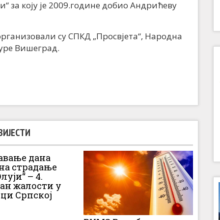
“ за коју је 2009.године добио Андрићеву
рганизовали су СПКД „Просвјета“, Народна
туре Вишеград.
ВИЈЕСТИ
вање дана
 на страдање
луји“ – 4.
Дан жалости у
ци Српској