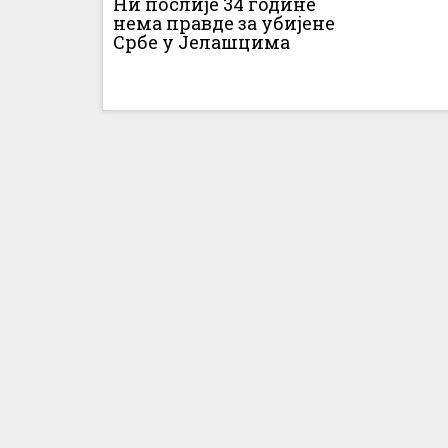
Ни послије 34 године
нема правде за убијене
Србе у Јелашцима