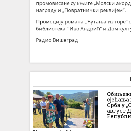
промовисане су књиге „Молски акорди
награду и „Повратнички реквијем“.
Промоцију романа „Ћутања из горе“ о
библиотека “ Иво Андрић“ и Дом кул
Радио Вишеград
Обиљежа
сјећања
Срба у „О
август 
Републи