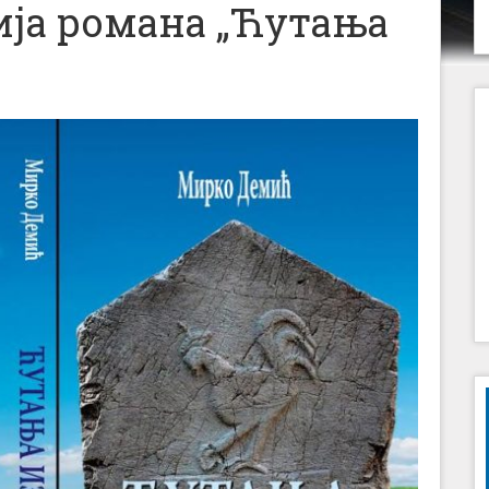
ја романа „Ћутања