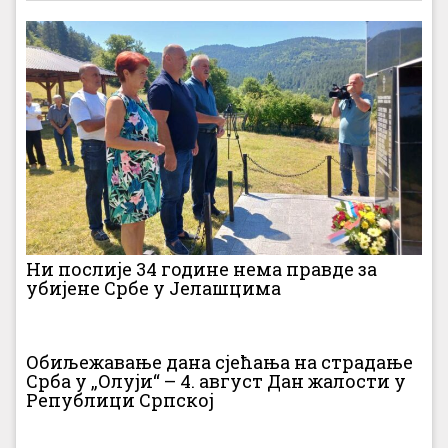
Ни послије 34 године нема правде за
убијене Србе у Јелашцима
Обиљежавање дана сјећања на страдање
Срба у „Олуји“ – 4. август Дан жалости у
Републици Српској