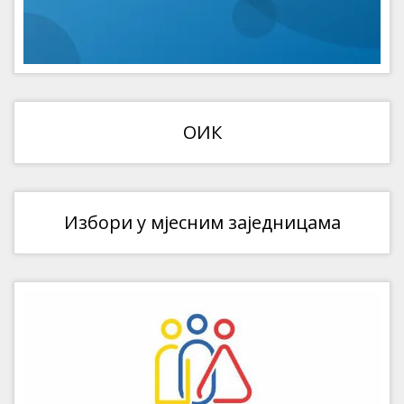
ОИК
Избори у мјесним заједницама