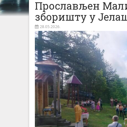
Прослављен Мали
зборишту у Јел
28.05.2026.