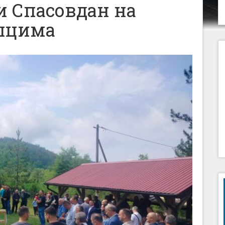
 Спасовдан на
ашцима