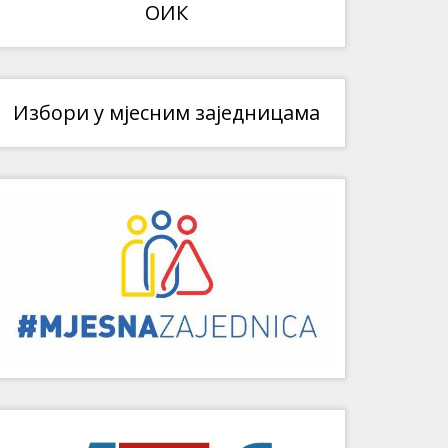
ОИК
Избори у мјесним заједницама