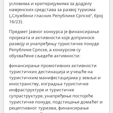
условима и критеријумима за дод‌јелу
намјенских средстава за развој туризма
(„Службени гласник Републике Српске”, број
16/23).
Предмет Јавног конкурса је финансирање
пројеката и активности које доприносе
развоју и унапређењу туристичке понуде
Републике Српске, а конкурсом су
обухваћене сљедеће активности:
финансирање промотивних активности
туристичких дестинација и учешће на
туристичким манифестацијама у земљи и
иностранству, изградња туристичке
инфраструктуре и туристичке
супраструктуре, унапређење постојеће
туристичке понуде, подстицање домаћег и
рецептивног туризма, финансирање