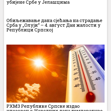
убијене Србе у Јелашцима
Обиљежавање дана сјећања на страдање
Срба у „Олуји“ – 4. август Дан жалости у
Републици Српској
РХМЗ Републике Српске издао
упозорење: Наредних дана температуре