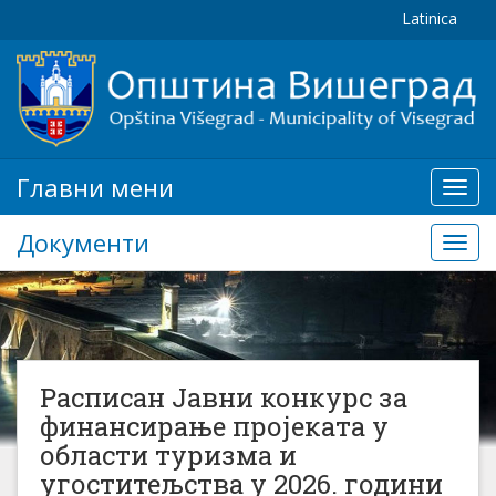
Latinica
Главни мени
Глав
мени
Документи
Доку
Расписан Јавни конкурс за
финансирање пројеката у
области туризма и
угоститељства у 2026. години