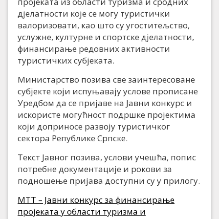
пројеката из области туризма и сродних
д‌јелатности које се могу туристички
валоризовати, као што су угоститељство,
услужне, културне и спортске д‌јелатности,
финансирање редовних активности
туристичких субјеката.
Министарство позива све заинтересоване
субјекте који испуњавају услове прописане
Уредбом да се пријаве на Јавни конкурс и
искористе могућност подршке пројектима
који доприносе развоју туристичког
сектора Републике Српске.
Текст Јавног позива, услови учешћа, попис
потребне документације и рокови за
подношење пријава доступни су у прилогу.
МТТ – Јавни конкурс за финансирање
пројеката у области туризма и