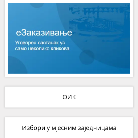
ОИК
Избори у мјесним заједницама