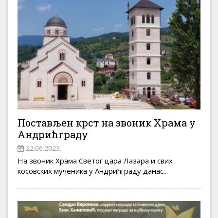
Постављен крст на звоник Храма у
Андрићграду
22.06.2023.
На звоник Храма Светог цара Лазара и свих
косовских мученика у Андрићграду данас...