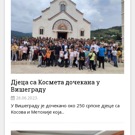
Дјеца са Космета дочекана у
Вишеграду
26.06.2023.
У Вишеграду је дочекано око 250 српске дјеце са
Косова и Метохије која...