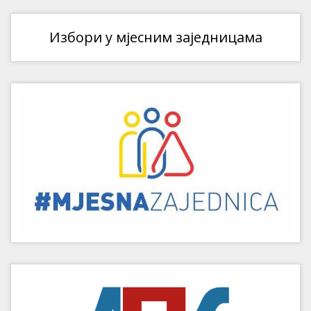
Избори у мјесним заједницама