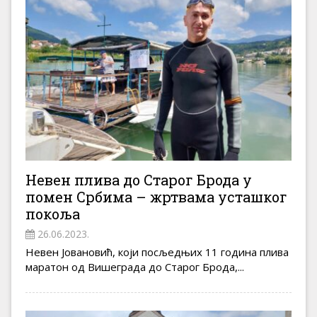
Невен плива до Старог Брода у
помен Србима – жртвама усташког
покоља
26.06.2023.
Невен Јовановић, који посљедњих 11 година плива
маратон од Вишеграда до Старог Брода,...