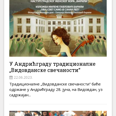
У Андрићграду традиционалне
„Видовданске свечаности“
22.06.2023.
Традиционалне „Видовданске свечаности“ биће
одржане у Андрићграду 28. јуна, на Видовдан, уз
садржајан...