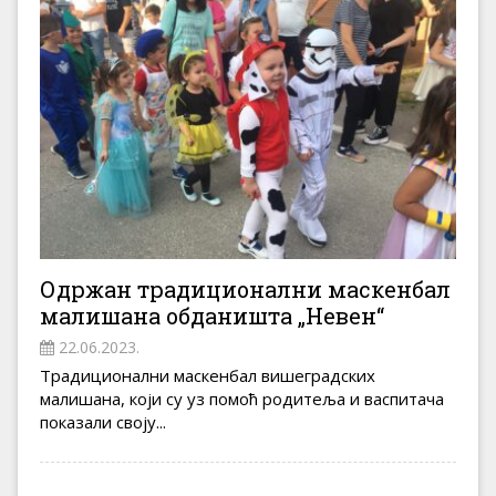
Одржан традиционални маскенбал
малишана обданишта „Невен“
22.06.2023.
Традиционални маскенбал вишеградских
малишана, који су уз помоћ родитеља и васпитача
показали своју...