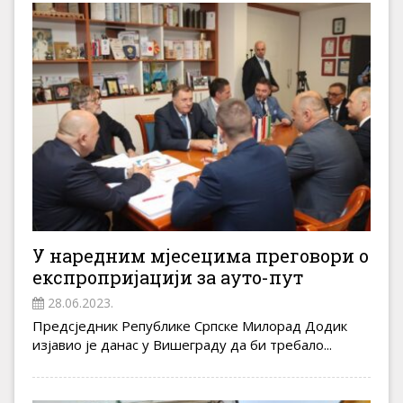
У наредним мјесецима преговори о
експропријацији за ауто-пут
28.06.2023.
Предсједник Републике Српске Милорад Додик
изјавио је данас у Вишеграду да би требало...