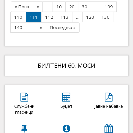
« Прва
«
...
10
20
30
...
109
110
111
112
113
...
120
130
140
...
»
Последња »
БИЛТЕНИ 60. МОСИ
Службени
Буџет
Јавне набавке
гласници