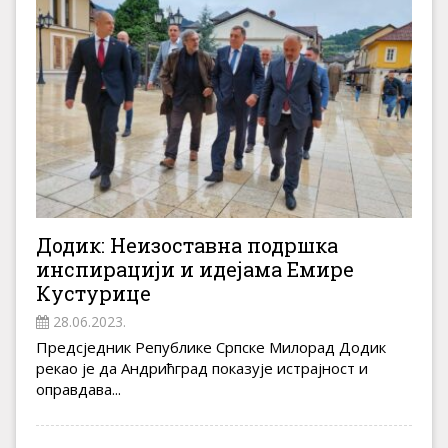
Додик: Неизоставна подршка
инспирацији и идејама Емире
Кустурице
28.06.2023.
Предсједник Републике Српске Милорад Додик
рекао је да Андрићград показује истрајност и
оправдава...