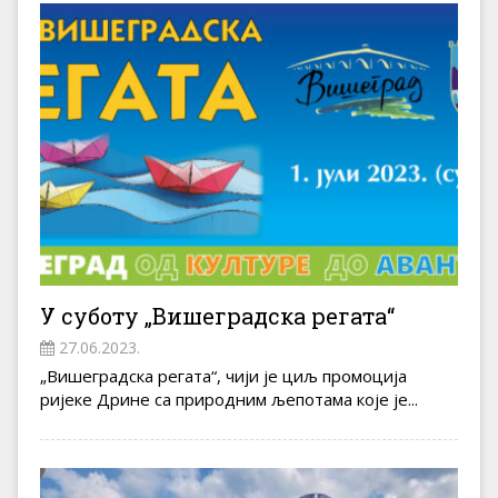
У суботу „Вишеградска регата“
27.06.2023.
„Вишеградска регата“, чији је циљ промоција
ријеке Дрине са природним љепотама које је...