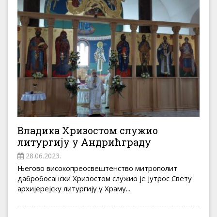
Владика Хризостом служио
литургију у Андрићграду
28.06.2023.
Његово високопреосвештенство митрополит
дабробосански Хризостом служио је јутрос Свету
архијерејску литургију у Храму...