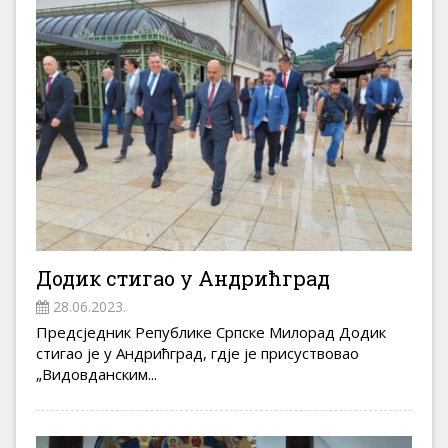
Додик стигао у Андрићград
28.06.2023.
Предсједник Републике Српске Милорад Додик
стигао је у Андрићград, гдје је присуствовао
„Видовданским...