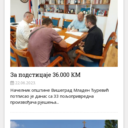
За подстицаје 36.000 КМ
22.06.2023.
Начелник општине Вишеград Младен Ђуревић
потписао је данас са 33 пољопривредна
произвођача рјешења...