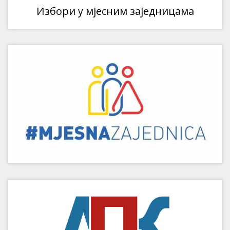
Избори у мјесним заједницама