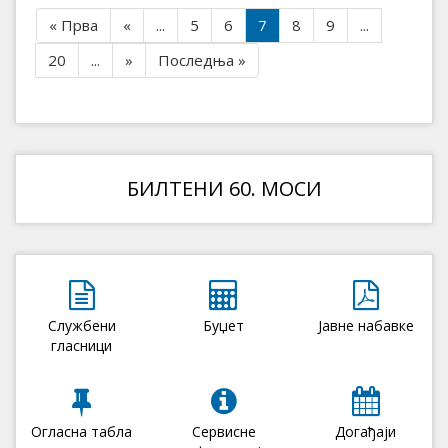
« Прва
«
...
5
6
7
8
9
...
20
...
»
Последња »
БИЛТЕНИ 60. МОСИ
Службени
Буџет
Јавне набавке
гласници
Огласна табла
Сервисне
Догађаји