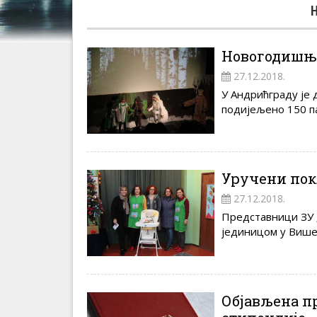
Новогодишња
27.12.2018.
У Андрићграду је 
подијељено 150 па
Уручени пок
27.12.2018.
Представници ЗУ 
јединицом у Вишег
Објављена п