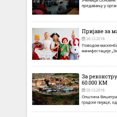
Ученици Основне ш
предавању у орган
Пријаве за м
26.12.2018.
Поводом маскенбал
манифестације „Зи
За реконстру
60.000 КМ
26.12.2018.
Општина Вишеград 
градске пијаце, од 