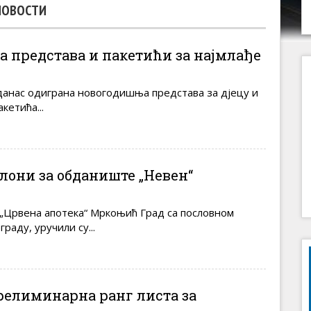
НОВОСТИ
 представа и пакетићи за најмлађе
данас одиграна новогодишња представа за дјецу и
кетића...
лони за обданиште „Невен“
„Црвена апотека“ Мркоњић Град са пословном
раду, уручили су...
релиминарна ранг листа за