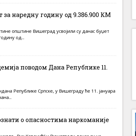
т за наредну годину од 9.386.900 КМ
ине општине Вишеград усвојили су данас буџет
одину од...
емија поводом Дана Републике 11.
дана Републике Српске, у Вишеграду ће 11. јануара
ана...
знати о опасностима наркоманије