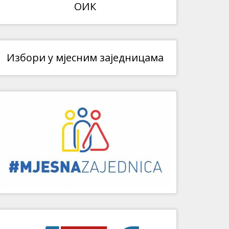
ОИК
Избори у мјесним заједницама