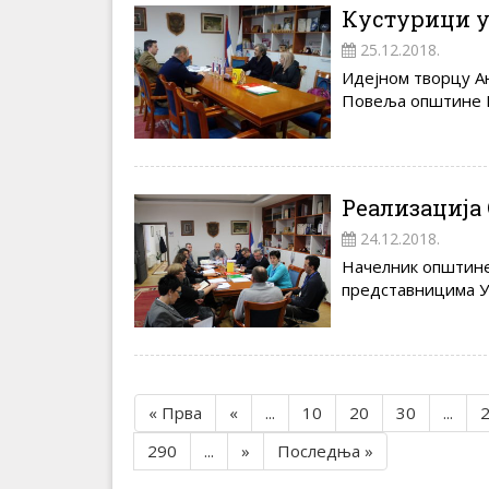
Кустурици у
25.12.2018.
Идејном творцу А
Повеља општине В
Реализација
24.12.2018.
Начелник општине
представницима УН
« Прва
«
...
10
20
30
...
290
...
»
Последња »