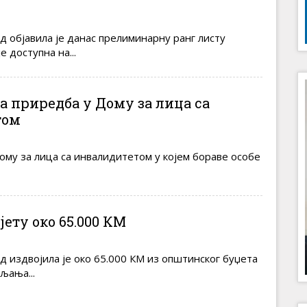
 објавила је данас прелиминарну ранг листу
е доступна на...
 приредба у Дому за лица са
том
му за лица са инвалидитетом у којем бораве особе
јету око 65.000 КМ
 издвојила је око 65.000 КМ из општинског буџета
љања...