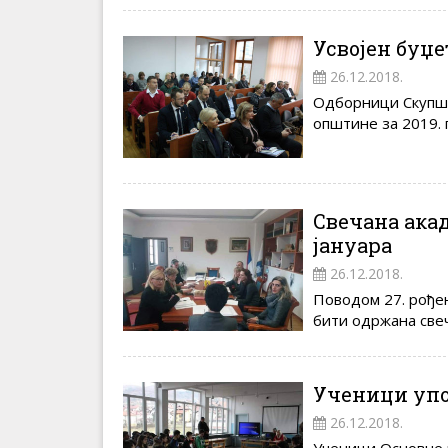
Усвојен буџе
26.12.2018.
Одборници Скупшт
општине за 2019. г
Свечана акад
јануара
26.12.2018.
Поводом 27. рођен
бити одржана свеч
Ученици упо
26.12.2018.