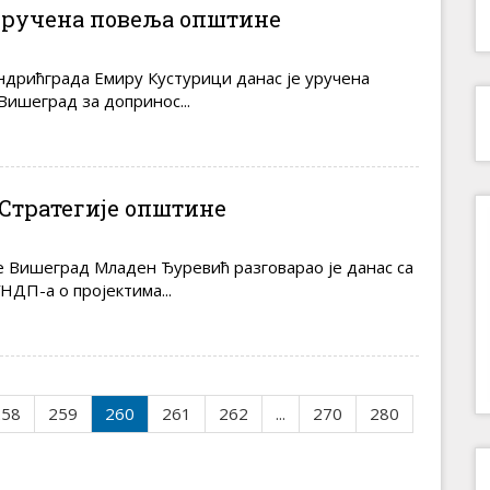
ручена повеља општине
ндрићграда Емиру Кустурици данас је уручена
ишеград за допринос...
 Стратегије општине
 Вишеград Младен Ђуревић разговарао је данас са
ДП-а о пројектима...
258
259
260
261
262
...
270
280