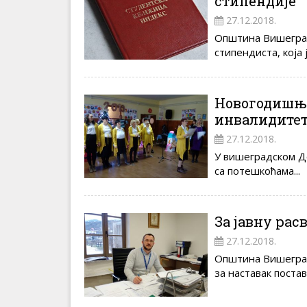
стипендије
27.12.2018.
Општина Вишеград
стипендиста, која ј
Новогодишња
инвалидите
27.12.2018.
У вишеградском До
са потешкоћама...
За јавну расв
27.12.2018.
Општина Вишеград
за наставак постав