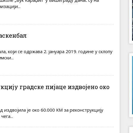
коле „Вук Караџић“ у Вишеграду данас су на
изацији...
аскенбал
а, који се одржава 2. јануара 2019. године у склопу
мски...
кцију градске пијаце издвојено око
издвојила је око 60.000 КМ за реконструкцију
чега...