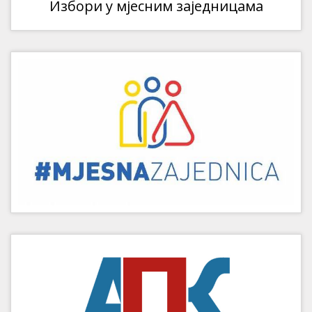
Избори у мјесним заједницама