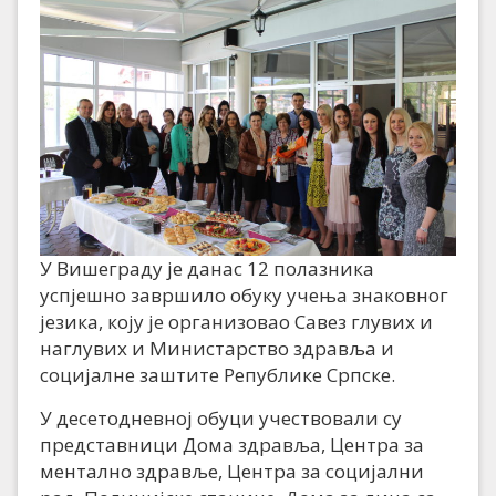
У Вишеграду је данас 12 полазника
успјешно завршило обуку учења знаковног
језика, коју је организовао Савез глувих и
наглувих и Министарство здравља и
социјалне заштите Републике Српске.
У десетодневној обуци учествовали су
представници Дома здравља, Центра за
ментално здравље, Центра за социјални