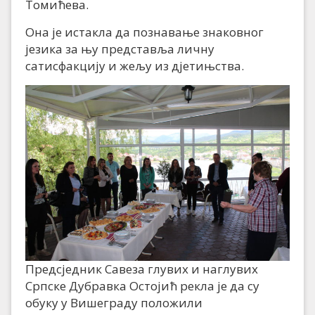
Томићева.
Она је истакла да познавање знаковног
језика за њу представља личну
сатисфакцију и жељу из дјетињства.
Предсједник Савеза глувих и наглувих
Српске Дубравка Остојић рекла је да су
обуку у Вишеграду положили