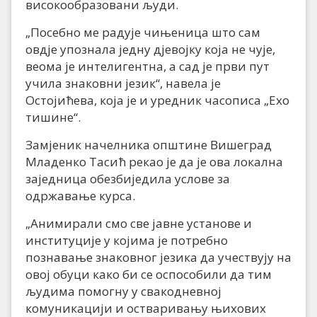
високообразовани људи.
„Посебно ме радује чињеница што сам
овдје упознала једну дјевојку која не чује,
веома је интелигентна, а сад је први пут
учила знаковни језик“, навела је
Остојићева, која је и уредник часописа „Ехо
тишине“.
Замјеник начелника општине Вишеград
Младенко Тасић рекао је да је ова локална
заједница обезбиједила услове за
одржавање курса.
„Анимирали смо све јавне установе и
институције у којима је потребно
познавање знаковног језика да учествују на
овој обуци како би се оспособили да тим
људима помогну у свакодневној
комуникацији и остваривању њихових