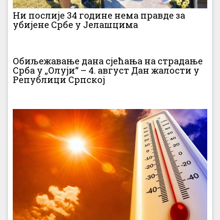
Ни послије 34 године нема правде за
убијене Србе у Јелашцима
Обиљежавање дана сјећања на страдање
Срба у „Олуји“ – 4. август Дан жалости у
Републици Српској