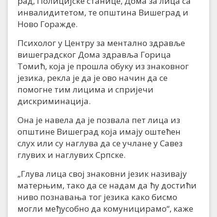
рад, Полицијске станице, Дома за лица са
инвалидитетом, те општина Вишеград и
Ново Горажде.
Психолог у Центру за ментално здравље
вишеградског Дома здравља Горица
Томић, која је прошла обуку из знаковног
језика, рекла је да је ово начин да се
помогне тим лицима и спријечи
дискриминација.
Она је навела да је позвала пет лица из
општине Вишеград која имају оштећен
слух или су наглува да се учлане у Савез
глувих и наглувих Српске.
„Глува лица свој знаковни језик називају
матерњим, тако да се надам да ћу достићи
ниво познавања тог језика како бисмо
могли међусобно да комуницирамо“, каже