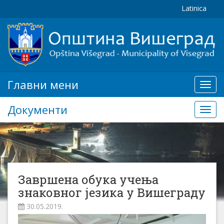
Latinica
Главни мени
Глав
мени
Документи
Доку
Завршена обука учења
знаковног језика у Вишеграду
30.05.2019.