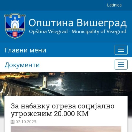
Latinica
Главни мени
Глав
мени
Документи
Доку
За набавку огрева социјално
угроженим 20.000 КМ
02.10.2023.