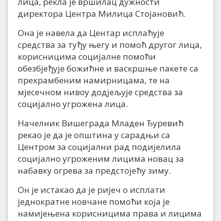
лица, рекла је вршилац дужности
директора Центра Милица Стојановић.
Она је навела да Центар исплаћује
средства за туђу његу и помоћ другог лица,
корисницима социјалне помоћи
обезбјеђује божићне и васкршње пакете са
прехрамбеним намирницама, те на
мјесечном нивоу додјељује средства за
социјално угрожена лица.
Начелник Вишеграда Младен Ђуревић
рекао је да је општина у сарадњи са
Центром за социјални рад подијелила
социјално угроженим лицима новац за
набавку огрева за предстојећу зиму.
Он је истакао да је ријеч о исплати
једнократне новчане помоћи која је
намијењена корисницима права и лицима