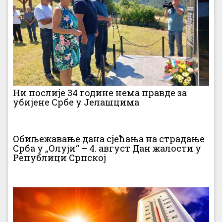
Ни послије 34 године нема правде за
убијене Србе у Јелашцима
Обиљежавање дана сјећања на страдање
Срба у „Олуји“ – 4. август Дан жалости у
Републици Српској