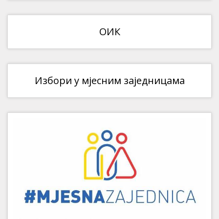
ОИК
Избори у мјесним заједницама