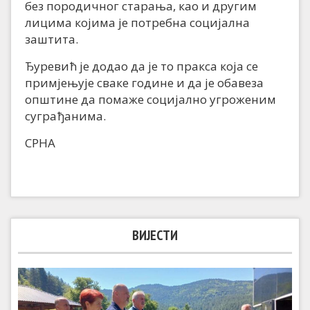
без породичног старања, као и другим
лицима којима је потребна социјална
заштита.
Ђуревић је додао да је то пракса која се
примјењује сваке године и да је обавеза
општине да помаже социјално угроженим
суграђанима.
СРНА
ВИЈЕСТИ