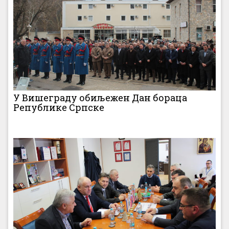
У Вишеграду обиљежен Дан бораца
Републике Српске