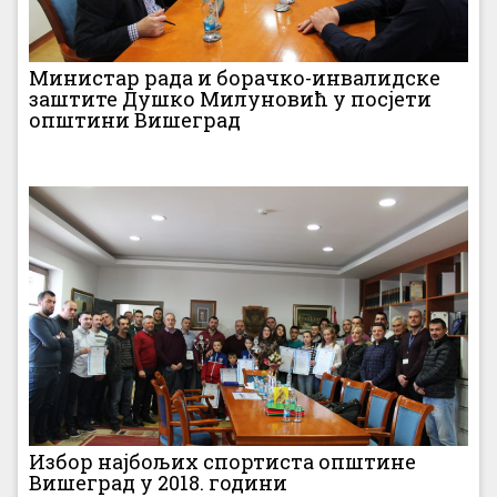
Министар рада и борачко-инвалидске
заштите Душко Милуновић у посјети
општини Вишеград
Избор најбољих спортиста општине
Вишеград у 2018. години