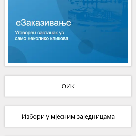
ОИК
Избори у мјесним заједницама