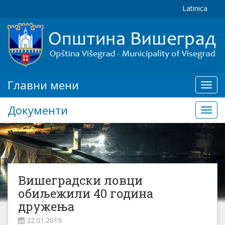
Latinica
Главни мени
Глав
мени
Документи
Доку
Вишеградски ловци
обиљежили 40 година
дружења
22.01.2019.