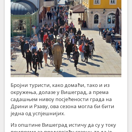
Бројни туристи, како домаћи, тако и из
окружења, долазе у Вишеград, а према
садашњем нивоу посјећености града на
Дрини и Рзаву, ова сезона могла би бити
једна од успјешнијих.
Из општине Вишеград истичу да су у току
припреме за предстојећу сезону, те да је