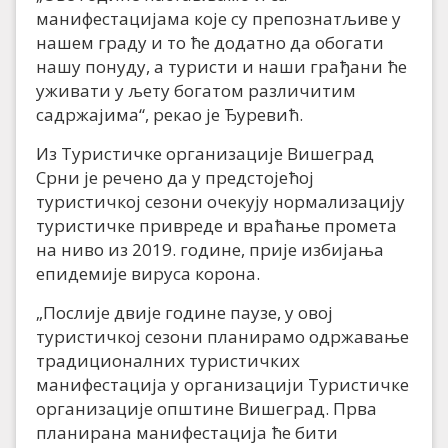
манифестацијама које су препознатљиве у
нашем граду и то ће додатно да обогати
нашу понуду, а туристи и наши грађани ће
уживати у љету богатом различитим
садржајима“, рекао је Ђуревић.
Из Туристичке организације Вишеград
Срни је речено да у предстојећој
туристичкој сезони очекују нормализацију
туристичке привреде и враћање промета
на ниво из 2019. године, прије избијања
епидемије вируса корона.
„Послије двије године паузе, у овој
туристичкој сезони планирамо одржавање
традиционалних туристичких
манифестација у организацији Туристичке
организације општине Вишеград. Прва
планирана манифестација ће бити