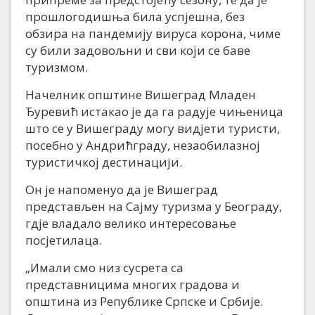
прошлогодишња била успјешна, без
обзира на пандемију вируса корона, чиме
су били задовољни и сви који се баве
туризмом.
Начелник општине Вишеград Младен
Ђуревић истакао је да га радује чињеница
што се у Вишеграду могу видјети туристи,
посебно у Андрићграду, незаобилазној
туристичкој дестинацији.
Он је напоменуо да је Вишеград
представљен на Сајму туризма у Београду,
гдје владало велико интересовање
посјетилаца.
„Имали смо низ сусрета са
представницима многих градова и
општина из Републике Српске и Србије.