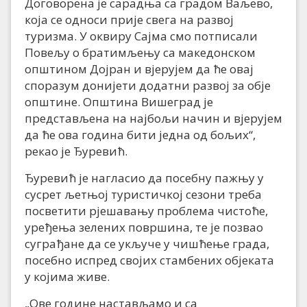
Договорена је сарадња са градом Ваљево,
која се односи прије свега на развој
туризма. У оквиру Сајма смо потписали
Повељу о братимљењу са македонском
општином Дојран и вјерујем да ће овај
споразум донијети додатни развој за обје
општине. Општина Вишеград је
представљена на најбољи начин и вјерујем
да ће ова година бити једна од бољих“,
рекао је Ђуревић.
Ђуревић је нагласио да посебну пажњу у
сусрет љетњој туристичкој сезони треба
посветити рјешавању проблема чистоће,
уређења зелених површина, те је позвао
суграђане да се укључе у чишћење града,
посебно испред својих стамбених објеката
у којима живе.
„Ове године настављамо и са