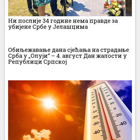
Ни послије 34 године нема правде за
убијене Србе у Јелашцима
Обиљежавање дана сјећања на страдање
Срба у „Олуји“ – 4. август Дан жалости у
Републици Српској