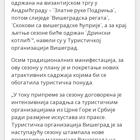
одржана на византијском тргу у
Андрићграду – `Златне руке Подриња`,
потом слиједе `Вишеградска регата`,
`Скокови са вишеградске ћуприје`, а за крај
љетње сезоне биће одржан `Дрински
котлић`“, навели су у Туристичкој
организацији Вишеград.
Осим традиционалних манифестација, за
ову сезону у плану је и покретање нових
атрактивних садржаја којима би се
обогатила туристичка понуда.
„У току припреме за сезону договорена је
интензивнија сарадња са туристичким
организацијама из Црне Горе и Србије
ради размјене искустава из праксе.
Туристичка организација Вишеград је за
наступајућу сезону штампала нове
промотивне материјале Вишеграда на