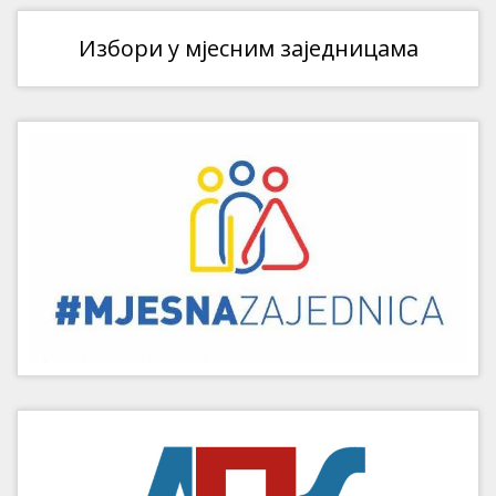
Избори у мјесним заједницама