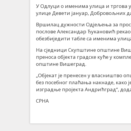
У Одлуци о именима улица и тргова 
улице Девети јануар, Добровољних д
Вршилац дужности Одјељења за прос
послове Александар Ђукановић рекао ј
обезбиједити табле са именима улица
На сједници Скупштине општине Више
преноса објекта градске куће у комп
општине Вишеград.
„Објекат је пренесен у власништво о
без посебног плаћања накнаде, како
изградње пројекта Андрићград“, дода
СРНА