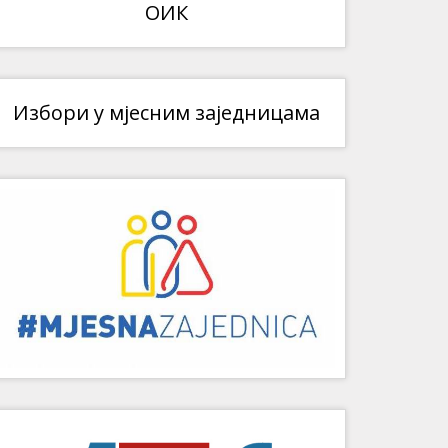
ОИК
Избори у мјесним заједницама