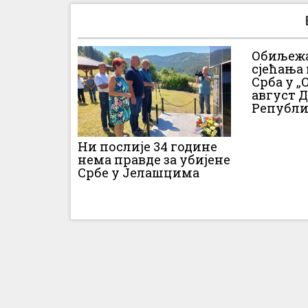
Обиљежа
сјећања
Срба у „О
август 
Републи
Ни послије 34 године
нема правде за убијене
Србе у Јелашцима