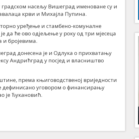
у градском насељу Вишеград именоване су и
авалаца крви и Михајла Пупина.
торно уређење и стамбено-комуналне
е да ће ово одјељење у року од три мјесеца
 и бројевима.
град донесена је и Одлука о прихватању
лексу Андрићград у посјед и власништво
пштине, према књиговодственој вриједности
 је дефинисано уговором о финансирању
о је Ђукановић.