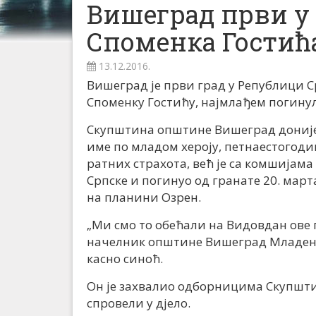
Вишеград први у 
Споменка Гостић
13.12.2016.
Вишеград је први град у Републици Ср
Споменку Гостићу, најмлађем погинул
Скупштина општине Вишеград донијел
име по младом хероју, петнаестогоди
ратних страхота, већ је са комшијам
Српске и погинуо од гранате 20. марта
на планини Озрен.
„Ми смо то обећали на Видовдан ове 
начелник општине Вишеград Младен Ђ
касно синоћ.
Он је захвалио одборницима Скупшти
спровели у дјело.