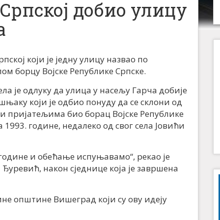
Српској добио улицу
а
пској који је једну улицу назвао по
ом борцу Војске Републике Српске.
а је одлуку да улица у насељу Гарча добије
шњаку који је одбио понуду да се склони од
а и пријатељима био борац Војске Републике
 1993. године, недалеко од свог села Јовићи
године и обећање испуњавамо“, рекао је
уревић, након сједнице која је завршена
не општине Вишеград који су ову идеју