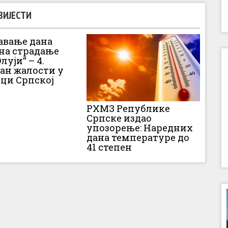
ВИЈЕСТИ
вање дана
 на страдање
луји“ – 4.
Дан жалости у
ци Српској
РХМЗ Републике
Српске издао
упозорење: Наредних
дана температуре до
41 степен