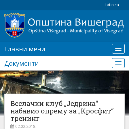
Latinica
Главни мени
Глав
мени
Документи
Доку
Веслачки клуб „Једрина“
набавио опрему за „Кросфит“
тренинг
02.02.2018.