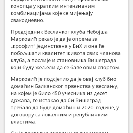
конопца у кратким интензивним
комбинацијама које се мијењају
свакодневно.
Предсједник Веслачког клуба Небојша
Марковић рекао је да је опрема за
„кросфит“ јединствена у БиХ и она ће
побољшати квалитет живота свих чланова
клуба, а послије и становника Вишеграда
који буду жељели да се баве овим спортом.
Марковић је подсјетио да је овај клуб био
домаћин Балканског првенства у веслању,
на којем је било 450 учесника из десет
држава, те истакао да би Вишеград
требало да буде домаћин и 2020. године, у
договору са локалним и републичким
властима.