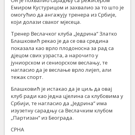
Он је похвалио сарадњу са режисером
Емиром Кустурицом и захвалио за то што је
омогућио да ангажују тренера из Србије,
који долази сваког мјесеца.
Тренер Веслачког клуба „Једрина“ Златко
Блашковић рекао је да се ова средина
показала као врло плодоносна за рад са
дјецом свих узраста, а нарочито у
јуниорском и сениорском веслању, те
нагласио да је веслање врло лијеп, али
тежак спорт.
Блашковић је истакао да је циљ да овај
клуб ради као једна цјелина са клубовима у
Србији, те нагласио да „Једрина“ има
изузетну сарадњу са Веслачким клубом
„Партизан“ из Београда.
СРНА