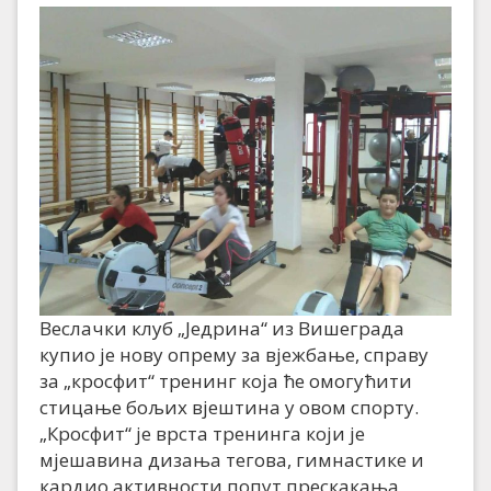
Веслачки клуб „Једрина“ из Вишеграда
купио је нову опрему за вјежбање, справу
за „кросфит“ тренинг која ће омогућити
стицање бољих вјештина у овом спорту.
„Кросфит“ је врста тренинга који је
мјешавина дизања тегова, гимнастике и
кардио активности попут прескакања