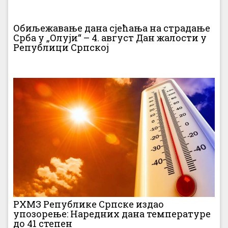
Обиљежавање дана сјећања на страдање
Срба у „Олуји“ – 4. август Дан жалости у
Републици Српској
РХМЗ Републике Српске издао
упозорење: Наредних дана температуре
до 41 степен