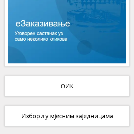
ОИК
Избори у мјесним заједницама