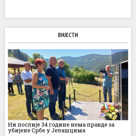
ВИЈЕСТИ
Ни послије 34 године нема правде за
убијене Србе у Јелашцима