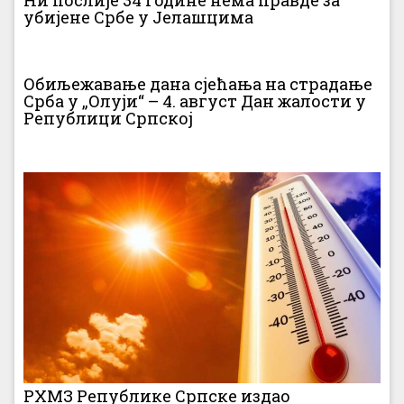
Ни послије 34 године нема правде за
убијене Србе у Јелашцима
Обиљежавање дана сјећања на страдање
Срба у „Олуји“ – 4. август Дан жалости у
Републици Српској
РХМЗ Републике Српске издао