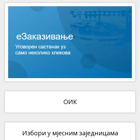
ОИК
Избори у мјесним заједницама