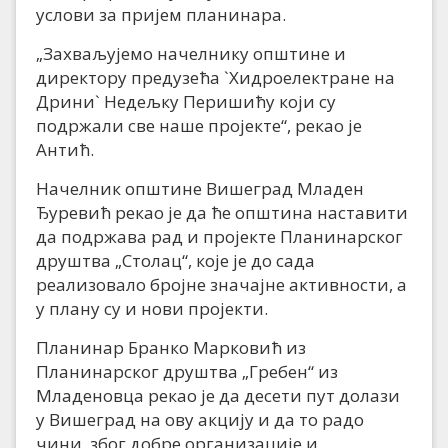
услови за пријем планинара.
„Захваљујемо начелнику општине и
директору предузећа `Хидроелектране на
Дрини` Недељку Перишићу који су
подржали све наше пројекте“, рекао је
Антић.
Начелник општине Вишеград Младен
Ђуревић рекао је да ће општина наставити
да подржава рад и пројекте Планинарског
друштва „Столац“, које је до сада
реализовало бројне значајне активности, а
у плану су и нови пројекти.
Планинар Бранко Марковић из
Планинарског друштва „Гребен“ из
Младеновца рекао је да десети пут долази
у Вишеград на ову акцију и да то радо
чини, због добре организације и