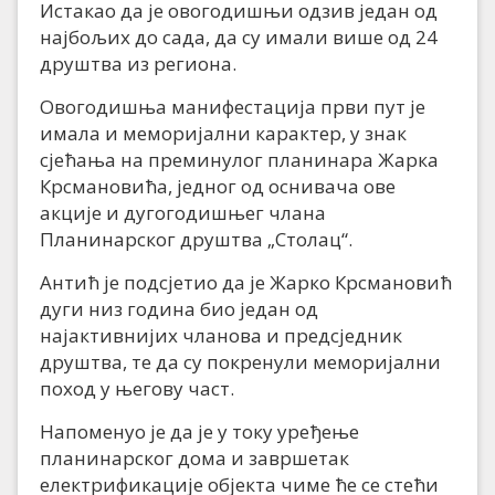
Истакао да је овогодишњи одзив један од
најбољих до сада, да су имали више од 24
друштва из региона.
Овогодишња манифестација први пут је
имала и меморијални карактер, у знак
сјећања на преминулог планинара Жарка
Крсмановића, једног од оснивача ове
акције и дугогодишњег члана
Планинарског друштва „Столац“.
Антић је подсјетио да је Жарко Крсмановић
дуги низ година био један од
најактивнијих чланова и предсједник
друштва, те да су покренули меморијални
поход у његову част.
Напоменуо је да је у току уређење
планинарског дома и завршетак
електрификације објекта чиме ће се стећи