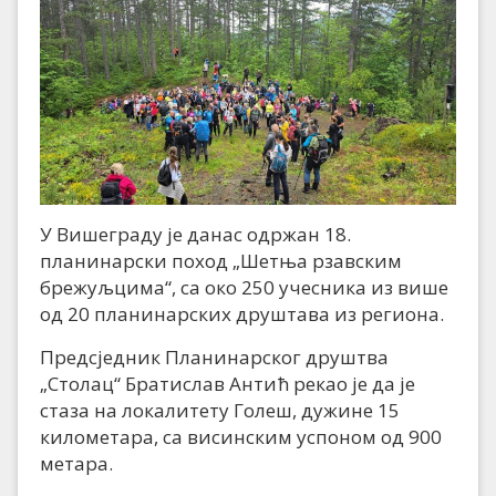
У Вишеграду је данас одржан 18.
планинарски поход „Шетња рзавским
брежуљцима“, са око 250 учесника из више
од 20 планинарских друштава из региона.
Предсједник Планинарског друштва
„Столац“ Братислав Антић рекао је да је
стаза на локалитету Голеш, дужине 15
километара, са висинским успоном од 900
метара.