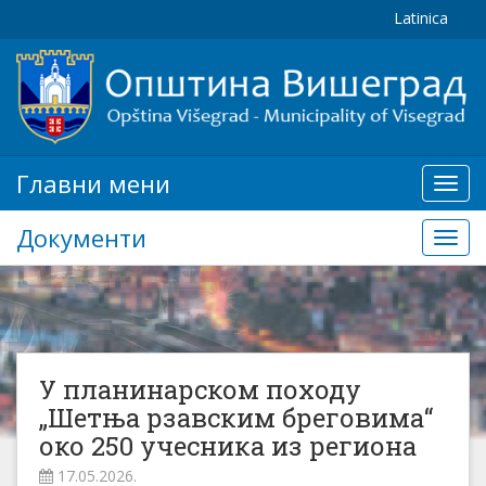
Latinica
Главни мени
Глав
мени
Документи
Доку
У планинарском походу
„Шетња рзавским бреговима“
око 250 учесника из региона
17.05.2026.