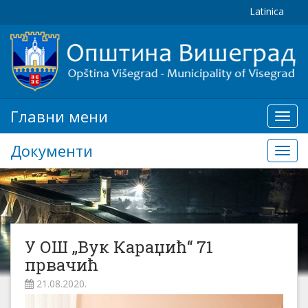
Latinica
Главни мени
Глав
мени
Документи
Доку
У ОШ „Вук Караџић“ 71
првачић
21.08.2020.