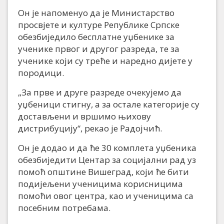
Он је напоменуо да је Министарство
просвјете и културе Републике Српске
обезбиједило бесплатне уџбенике за
ученике првог и другог разреда, те за
ученике који су треће и наредно дијете у
породици.
„За прве и друге разреде очекујемо да
уџбеници стигну, а за остале категорије су
достављени и вршимо њихову
дистрибуцију“, рекао је Радојчић.
Он је додао и да ће 30 комплета уџбеника
обезбиједити Центар за социјални рад уз
помоћ општине Вишеград, који ће бити
подијељени ученицима корисницима
помоћи овог центра, као и ученицима са
посебним потребама.