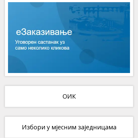
ОИК
Избори у мјесним заједницама