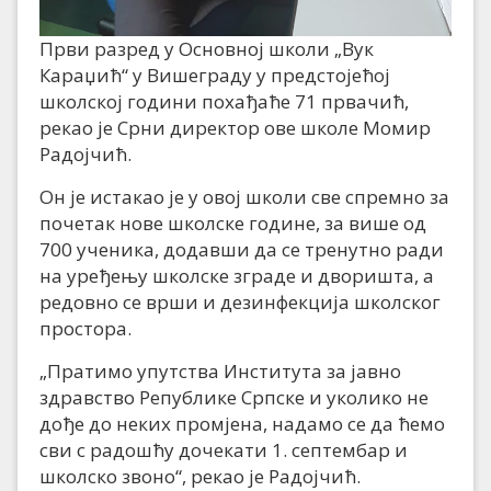
Први разред у Основној школи „Вук
Караџић“ у Вишеграду у предстојећој
школској години похађаће 71 првачић,
рекао је Срни директор ове школе Момир
Радојчић.
Он је истакао је у овој школи све спремно за
почетак нове школске године, за више од
700 ученика, додавши да се тренутно ради
на уређењу школске зграде и дворишта, а
редовно се врши и дезинфекција школског
простора.
„Пратимо упутства Института за јавно
здравство Републике Српске и уколико не
дође до неких промјена, надамо се да ћемо
сви с радошћу дочекати 1. септембар и
школско звоно“, рекао је Радојчић.