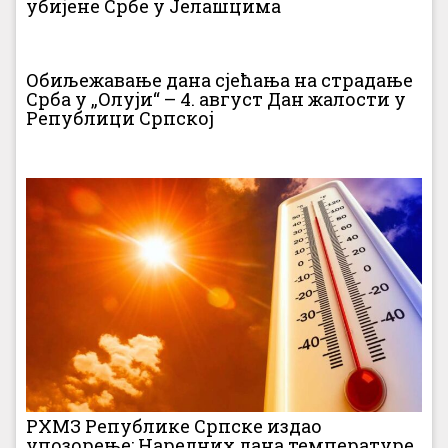
убијене Србе у Јелашцима
Обиљежавање дана сјећања на страдање
Срба у „Олуји“ – 4. август Дан жалости у
Републици Српској
РХМЗ Републике Српске издао
упозорење: Наредних дана температуре