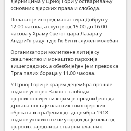
вјерницима у Црној Гори у остваривању
основних вјерских права и слобода.
Полазак је испред манастира Добрун у
12.00 часова, а скуп је од 15.00 до 16.00
часова у Храму Светог цара Лазара у
Андрићграду, гдје ће бити служен молебан.
Организатори молитвене литије су
свештенство и монаштво парохија
вишеградских, а обезбијеђен је и превоз са
Трга палих бораца у 11.00 часова.
У Црној Гори је крајем децембра прошле
године усвојен Закон о слободи
вјероисповијести којим је предвиђено да
држава постаје власник свих вјерских
објеката изграђених до децембра 1918.
године уколико се не утврди да је нека од
вјерских заједница стварни власник.