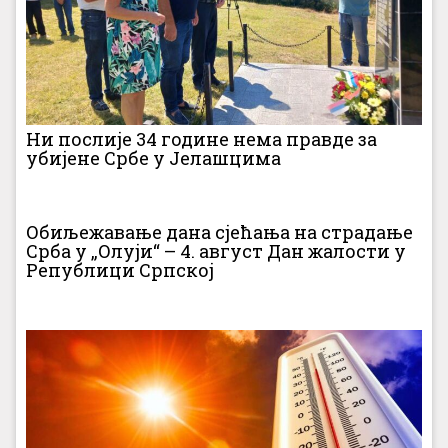
Ни послије 34 године нема правде за
убијене Србе у Јелашцима
Обиљежавање дана сјећања на страдање
Срба у „Олуји“ – 4. август Дан жалости у
Републици Српској