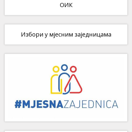
ОИК
Избори у мјесним заједницама