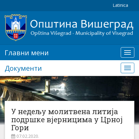
Latinica
Главни мени
Глав
мени
Документи
Доку
У недељу молитвена литија
подршке вјерницима у Црној
Гори
07.02.2020.