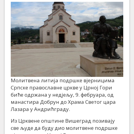
Молитвена литија подршке вјерницима
Српске православне цркве у Црној Гори
биће одржана у недјељу, 9. фебруара, од
манастира Добрун до Храма Светог цара
Лазара у Андрићграду.
Из Црквене општине Вишеград позивају
све људе да буду дио молитвене подршке