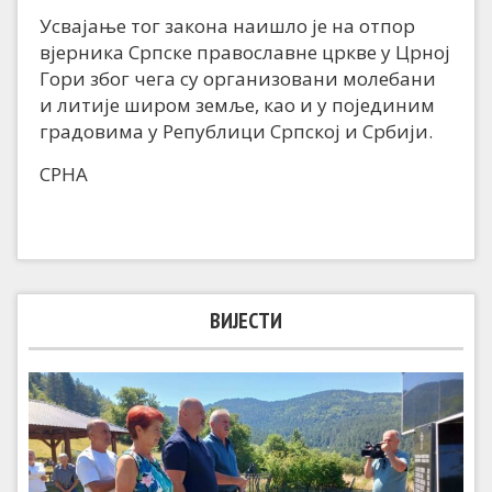
Усвајање тог закона наишло је на отпор
вјерника Српске православне цркве у Црној
Гори због чега су организовани молебани
и литије широм земље, као и у појединим
градовима у Републици Српској и Србији.
СРНА
ВИЈЕСТИ