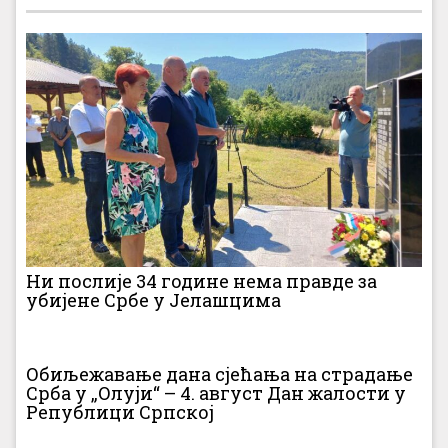
Ни послије 34 године нема правде за
убијене Србе у Јелашцима
Обиљежавање дана сјећања на страдање
Срба у „Олуји“ – 4. август Дан жалости у
Републици Српској