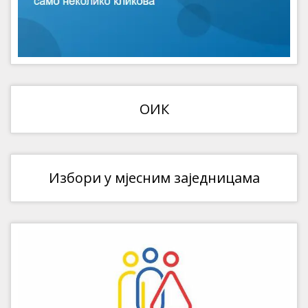
ОИК
Избори у мјесним заједницама