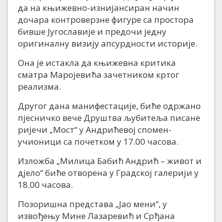
да на књижевно-изнијансиран начин
дочара контроверзне фигуре са простора
бивше Југославије и предочи једну
оригиналну визију апсурдности историје.
Она је истакла да књижевна критика
сматра Маројевића зачетником кртог
реализма.
Другог дана манифестације, биће одржано
пјесничко вече Друштва љубитеља писане
ријечи „Мост“ у Андрићевој спомен-
учионици са почетком у 17.00 часова.
Изложба „Милица Бабић Андрић – живот и
дјело“ биће отворена у Градској галерији у
18.00 часова.
Позоришна представа „Јао мени“, у
извођењу Мине Лазаревић и Срђана