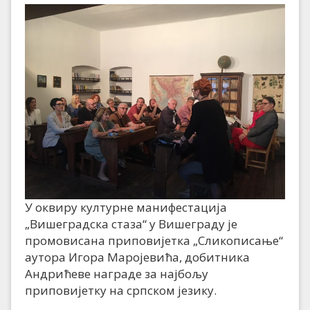
У оквиру културне манифестација
„Вишеградска стаза“ у Вишеграду је
промовисана приповијетка „Сликописање“
аутора Игора Маројевића, добитника
Андрићеве награде за најбољу
приповијетку на српском језику.