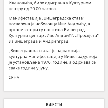
Ивановића, биће одиграна у Културном
центру од 20.00 часова.
Манифестација „Вишеградска стаза“
посвећена је нобеловцу Иви Андрићу, а
организатори су општина Вишеград,
Културни центар „Иво Андрић“, „Просвјета“
из Вишеграда и Андрићград.
„Вишеградска стаза“ је најважнија
културна манифестација у Вишеграду, која
је установљена 1976. године, а одржава се
сваке године у јуну.
СРНА
ВИЈЕСТИ