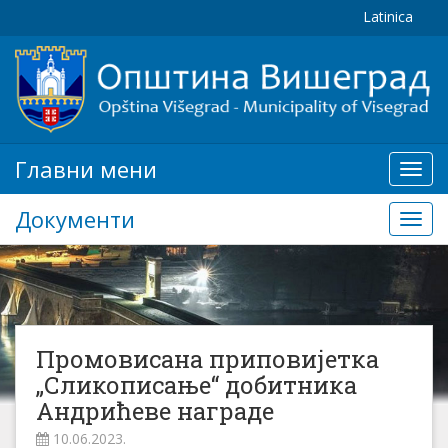
Latinica
Главни мени
Глав
мени
Документи
Доку
Промовисана приповијетка
„Сликописање“ добитника
Андрићеве награде
10.06.2023.