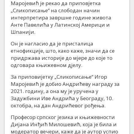
Маројевић је рекао да приповјетка
„Сликописање“ на слободан начин
интерпретира завршне године живота
Анте Павелића у Латинској Америци и
Шпанији.
Он је нагласио да је присталица
етнофикције, што, како каже, значи да се
придржава историје до мјере до које то
одговара књижевном дјелу.
За приповијетку „Сликописање“ Игор
Маројевић је добио Андрићеву награду за
2021. годину, а она му је уручена у
Задужбини Иве Андрића у Београду, 10.
октобра, на дан Андрићевог рођења.
Професор српског језика и књижевности
Дијана Инђић Милошевић, која је била и
модератор вечери, каже да је аутор успио