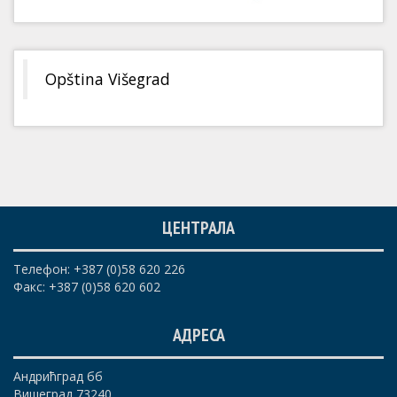
Opština Višegrad
ЦЕНТРАЛА
Телефон: +387 (0)58 620 226
Факс: +387 (0)58 620 602
АДРЕСА
Андрићград бб
Вишеград 73240